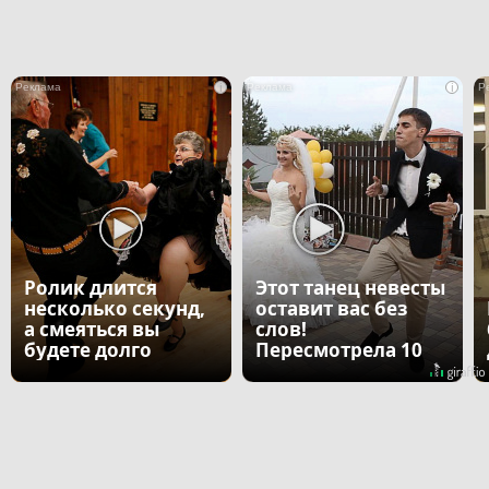
i
i
Ролик длится
Этот танец невесты
несколько секунд,
оставит вас без
а смеяться вы
слов!
будете долго
Пересмотрела 10
раз