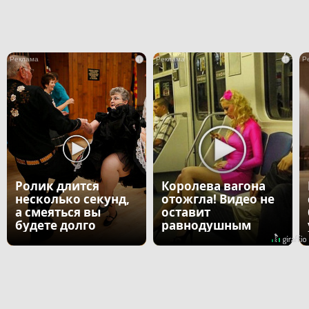
i
i
Ролик длится
Королева вагона
несколько секунд,
отожгла! Видео не
а смеяться вы
оставит
будете долго
равнодушным