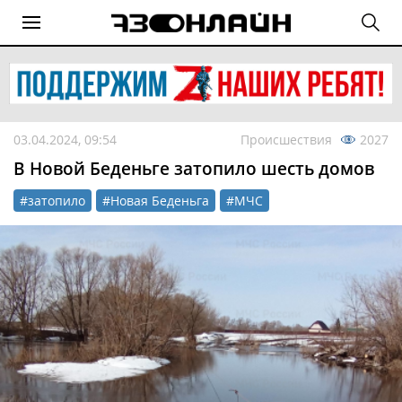
03.04.2024, 09:54
Происшествия
2027
В Новой Беденьге затопило шесть домов
#затопило
#Новая Беденьга
#МЧС