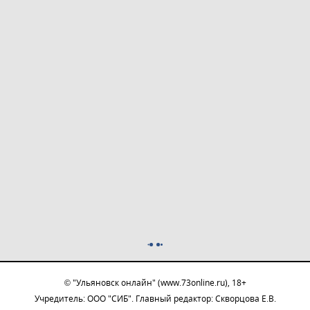
© "Ульяновск онлайн" (www.73online.ru), 18+
Учредитель: ООО "СИБ". Главный редактор: Скворцова Е.В.