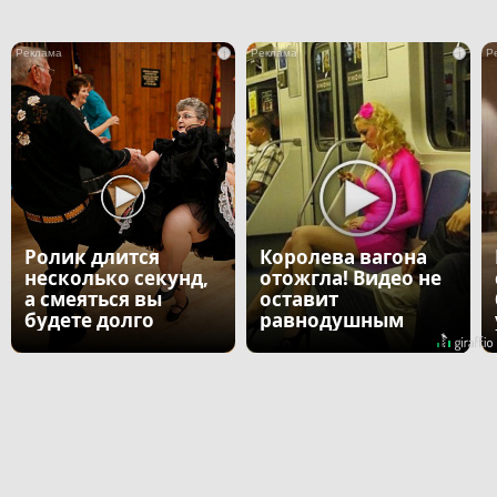
i
i
Ролик длится
Королева вагона
несколько секунд,
отожгла! Видео не
а смеяться вы
оставит
будете долго
равнодушным