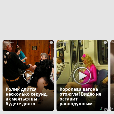
i
i
Ролик длится
Королева вагона
несколько секунд,
отожгла! Видео не
а смеяться вы
оставит
будете долго
равнодушным