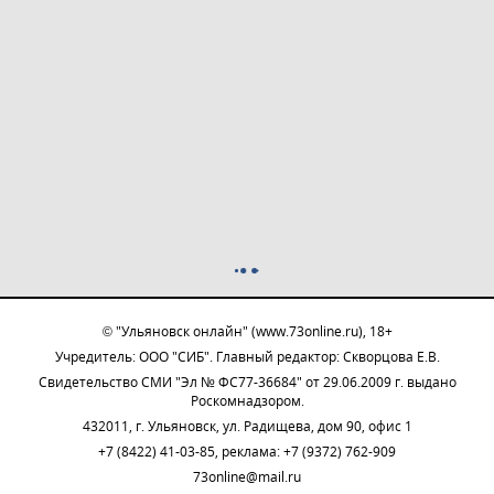
© "Ульяновск онлайн" (www.73online.ru), 18+
Учредитель: ООО "СИБ". Главный редактор: Скворцова Е.В.
Свидетельство СМИ "Эл № ФС77-36684" от 29.06.2009 г. выдано
Роскомнадзором.
432011, г. Ульяновск, ул. Радищева, дом 90, офис 1
+7 (8422) 41-03-85, реклама: +7 (9372) 762-909
73online@mail.ru