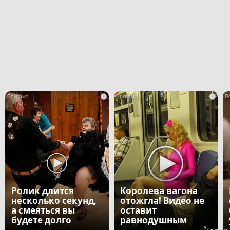
i
i
Ролик длится
Королева вагона
несколько секунд,
отожгла! Видео не
а смеяться вы
оставит
будете долго
равнодушным