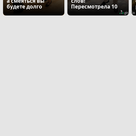
а смеяться вы
слов!
будете долго
Пересмотрела 10
раз