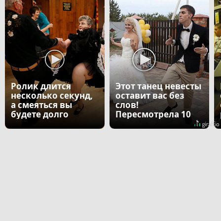
Ролик длится
Этот танец невесты
несколько секунд,
оставит вас без
а смеяться вы
слов!
будете долго
Пересмотрела 10
раз