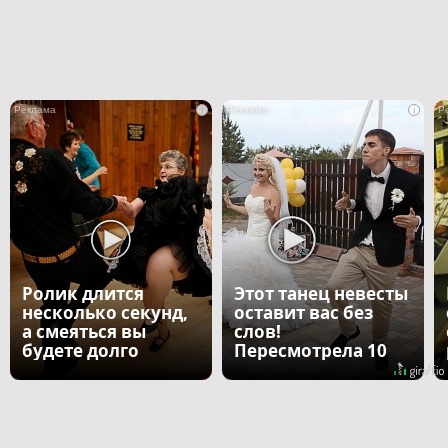
i
i
Ролик длится
Этот танец невесты
несколько секунд,
оставит вас без
а смеяться вы
слов!
будете долго
Пересмотрела 10
раз