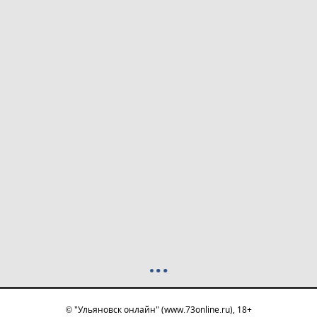
© "Ульяновск онлайн" (www.73online.ru), 18+