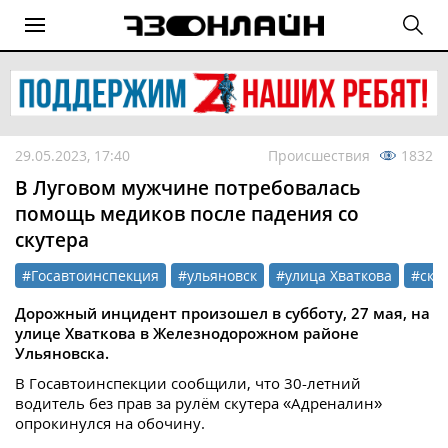
29.05.2023, 17:40
Происшествия
1832
В Луговом мужчине потребовалась
помощь медиков после падения со
скутера
#Госавтоинспекция
#ульяновск
#улица Хваткова
#ску
Дорожный инцидент произошел в субботу, 27 мая, на
улице Хваткова в Железнодорожном районе
Ульяновска.
В Госавтоинспекции сообщили, что 30-летний
водитель без прав за рулём скутера «Адреналин»
опрокинулся на обочину.