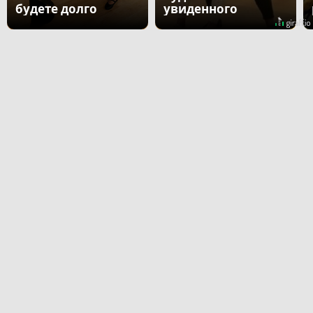
будете долго
увиденного