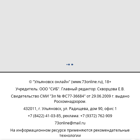
© "Ульяновск онлайн" (www.73online.ru), 18+
Учредитель: ООО "СИБ". Главный редактор: Скворцова Е.В.
Свидетельство СМИ "Эл № ФС77-36684" от 29.06.2009 г. выдано
Роскомнадзором.
432011, г. Ульяновск, ул. Радищева, дом 90, офис 1
+7 (8422) 41-03-85, реклама: +7 (9372) 762-909
73online@mail.ru
На информационном ресурсе применяются рекомендательные
технологии