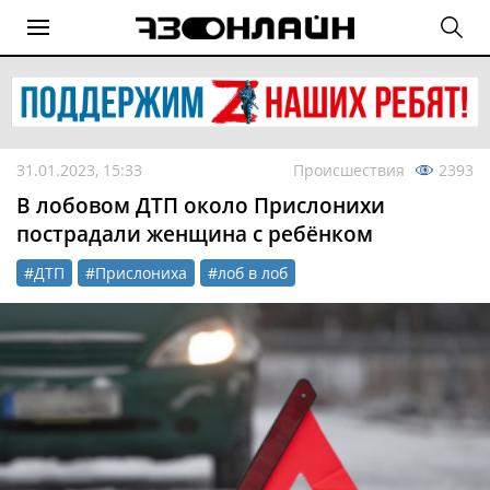
31.01.2023, 15:33
Происшествия
2393
В лобовом ДТП около Прислонихи
пострадали женщина с ребёнком
#ДТП
#Прислониха
#лоб в лоб