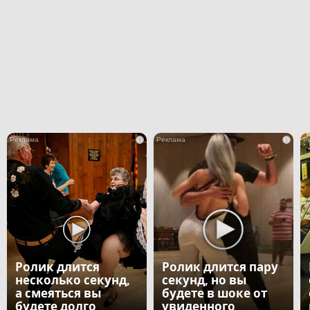
i
i
Ролик длится
Ролик длится пару
несколько секунд,
секунд, но вы
а смеяться вы
будете в шоке от
будете долго
увиденного