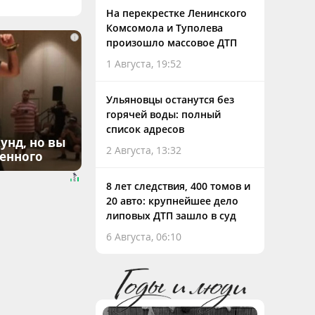
На перекрестке Ленинского
Комсомола и Туполева
i
произошло массовое ДТП
1 Августа, 19:52
Ульяновцы останутся без
горячей воды: полный
список адресов
унд, но вы
2 Августа, 13:32
денного
8 лет следствия, 400 томов и
20 авто: крупнейшее дело
липовых ДТП зашло в суд
6 Августа, 06:10