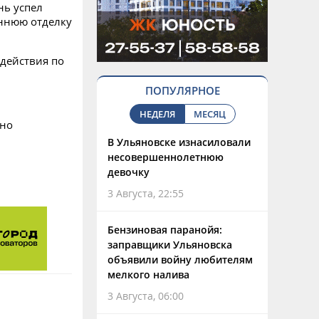
нь успел
ннюю отделку
действия по
ПОПУЛЯРНОЕ
НЕДЕЛЯ
МЕСЯЦ
ано
В Ульяновске изнасиловали
несовершеннолетнюю
девочку
3 Августа, 22:55
Бензиновая паранойя:
заправщики Ульяновска
объявили войну любителям
мелкого налива
3 Августа, 06:00