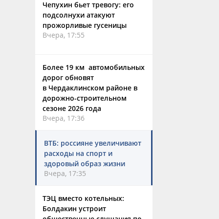
Чепухин бьет тревогу: его
подсолнухи атакуют
прожорливые гусеницы
Вчера, 17:55
Более 19 км автомобильных
дорог обновят
в Чердаклинском районе в
дорожно-строительном
сезоне 2026 года
Вчера, 17:36
ВТБ: россияне увеличивают
расходы на спорт и
здоровый образ жизни
Вчера, 17:35
ТЭЦ вместо котельных:
Болдакин устроит
общественные слушания по