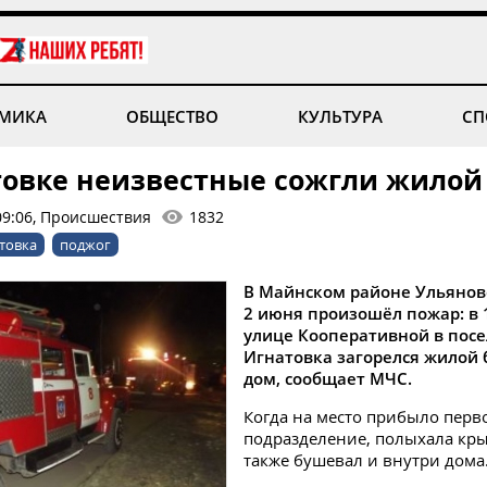
МИКА
ОБЩЕСТВО
КУЛЬТУРА
СП
товке неизвестные сожгли жилой
09:06, Происшествия
1832
товка
поджог
В Майнском районе Ульянов
2 июня произошёл пожар: в 
улице Кооперативной в пос
Игнатовка загорелся жилой
дом, сообщает МЧС.
Когда на место прибыло перв
подразделение, полыхала кры
также бушевал и внутри дома