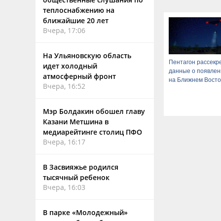
теплоснабжению на
ближайшие 20 лет
Вчера, 17:06
На Ульяновскую область
Пентагон рассекр
идет холодный
данные о появле
атмосферный фронт
на Ближнем Восто
Вчера, 16:52
Мэр Болдакин обошел главу
Казани Метшина в
медиарейтинге столиц ПФО
Вчера, 16:17
В Засвияжье родился
тысячный ребенок
Вчера, 16:03
В парке «Молодежный»