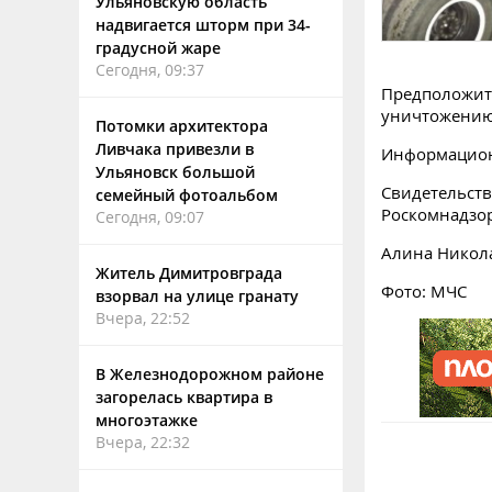
Ульяновскую область
надвигается шторм при 34-
градусной жаре
Сегодня, 09:37
Предположит
уничтожению 
Потомки архитектора
Ливчака привезли в
Информацион
Ульяновск большой
Свидетельств
семейный фотоальбом
Роскомнадзо
Сегодня, 09:07
Алина Никол
Житель Димитровграда
Фото: МЧС
взорвал на улице гранату
Вчера, 22:52
В Железнодорожном районе
загорелась квартира в
многоэтажке
Вчера, 22:32