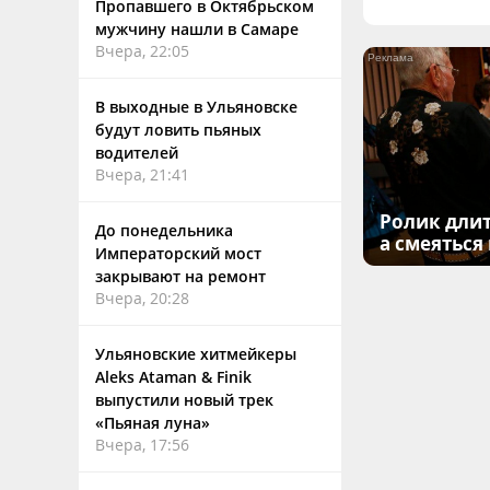
Пропавшего в Октябрьском
мужчину нашли в Самаре
Вчера, 22:05
В выходные в Ульяновске
будут ловить пьяных
водителей
Вчера, 21:41
Ролик длит
До понедельника
а смеяться
Императорский мост
закрывают на ремонт
Вчера, 20:28
Ульяновские хитмейкеры
Aleks Ataman & Finik
выпустили новый трек
«Пьяная луна»
Вчера, 17:56