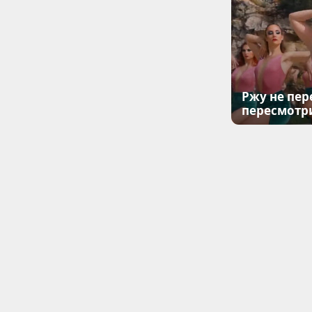
Ржу не пер
пересмотр