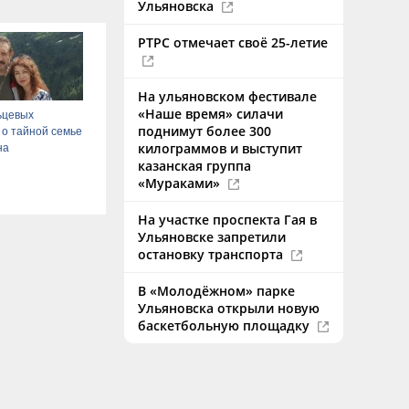
Ульяновска
РТРС отмечает своё 25-летие
На ульяновском фестивале
«Наше время» силачи
ьцевых
поднимут более 300
 о тайной семье
килограммов и выступит
на
казанская группа
«Мураками»
На участке проспекта Гая в
Ульяновске запретили
остановку транспорта
В «Молодёжном» парке
Ульяновска открыли новую
баскетбольную площадку