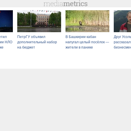
етил
ПетрГУ объявил
В Башкирии кабан
Друг Усол
нии НЛО
дополнительный набор
напугал целый посёлок —
рассказал
ке
на бюджет
жители в панике
бизнесме