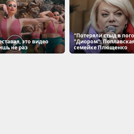
"Потеряли стыд в пого
еставая, это видео
"Диором": Поплавска
ишь не раз
семейке Плющенко