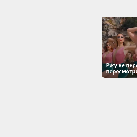
Ржу не пер
пересмотр