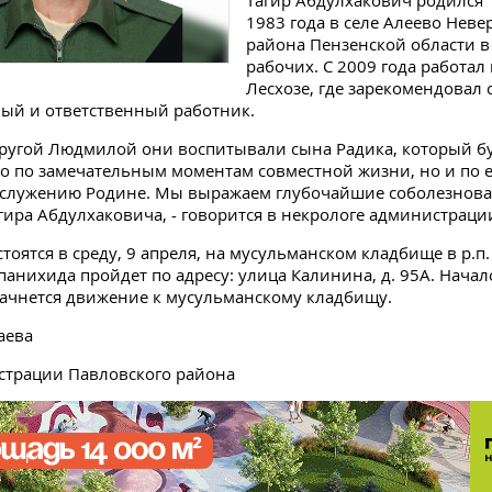
Тагир Абдулхакович родился 
1983 года в селе Алеево Неве
района Пензенской области в
рабочих. С 2009 года работал
Лесхозе, где зарекомендовал 
ый и ответственный работник.
упругой Людмилой они воспитывали сына Радика, который б
ко по замечательным моментам совместной жизни, но и по е
 служению Родине. Мы выражаем глубочайшие соболезнов
гира Абдулхаковича, - говорится в некрологе администраци
тоятся в среду, 9 апреля, на мусульманском кладбище в р.п.
анихида пройдет по адресу: улица Калинина, д. 95А. Начало
начнется движение к мусульманскому кладбищу.
аева
страции Павловского района