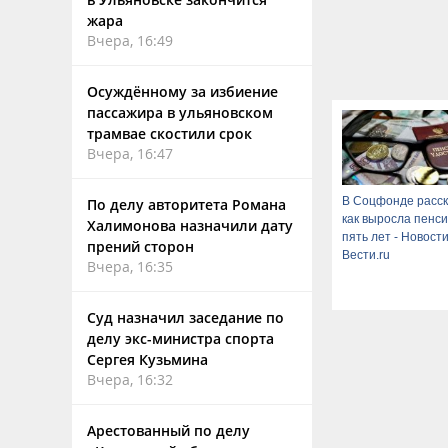
жара
Вчера, 16:49
Осуждённому за избиение
пассажира в ульяновском
трамвае скостили срок
Вчера, 16:47
В Соцфонде расск
По делу авторитета Романа
как выросла пенси
Халимонова назначили дату
пять лет - Новост
прений сторон
Вести.ru
Вчера, 16:35
Суд назначил заседание по
делу экс-министра спорта
Сергея Кузьмина
Вчера, 16:32
Арестованный по делу