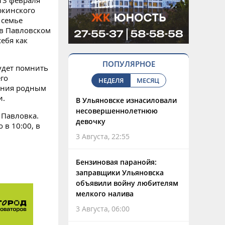
13 февраля
ркинского
 семье
 в Павловском
себя как
ПОПУЛЯРНОЕ
удет помнить
го
НЕДЕЛЯ
МЕСЯЦ
ания родным
и.
В Ульяновске изнасиловали
несовершеннолетнюю
 Павловка.
девочку
 в 10:00, в
3 Августа, 22:55
Бензиновая паранойя:
заправщики Ульяновска
объявили войну любителям
мелкого налива
3 Августа, 06:00