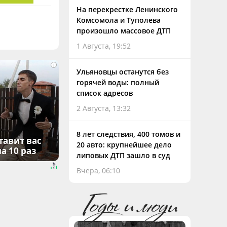
На перекрестке Ленинского
Комсомола и Туполева
произошло массовое ДТП
1 Августа, 19:52
i
Ульяновцы останутся без
горячей воды: полный
список адресов
2 Августа, 13:32
8 лет следствия, 400 томов и
тавит вас
20 авто: крупнейшее дело
а 10 раз
липовых ДТП зашло в суд
Вчера, 06:10