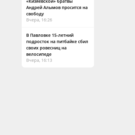
«Кизяевской» братвы
Андрей Алымов просится на
свободу
Вчера, 16:26
В Павловке 15-летний
подросток на питбайке сбил
своих ровесниц на
велосипеде
Вчера, 16:13