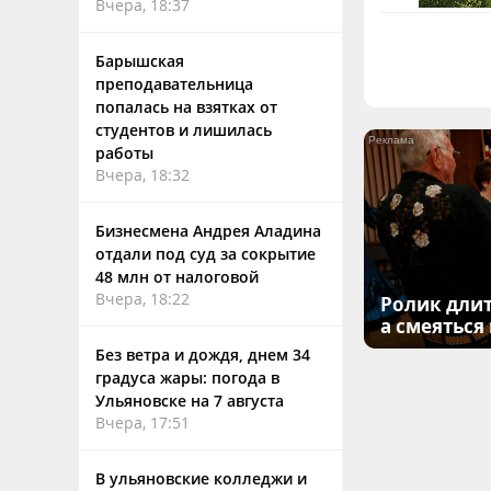
Вчера, 18:37
Барышская
преподавательница
попалась на взятках от
студентов и лишилась
работы
Вчера, 18:32
Бизнесмена Андрея Аладина
отдали под суд за сокрытие
48 млн от налоговой
Вчера, 18:22
Ролик длит
а смеяться
Без ветра и дождя, днем 34
градуса жары: погода в
Ульяновске на 7 августа
Вчера, 17:51
В ульяновские колледжи и