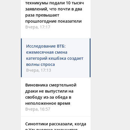
техникумы подали 10 тысяч
заявлений, что почти в два
раза превышает
прошлогодние показатели
Вчера, 17:17
Исследование ВТБ:
ежемесячная смена
категорий кешбэка создает
волны спроса
Вчера, 17:13
Виновника смертельной
драки не выпустили на
свободу из-за обеда в
неположенное время
Вчера, 16:57
Синоптики рассказали, когда
в Ульяновске закончится