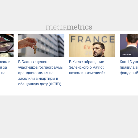
азали,
В Благовещенске
В Киеве обращение
Как ЦБ уж
я за
участников госпрограммы
Зеленского о Patriot
правила в
и на
арендного жилья не
назвали «комедией»
фондовый
заселили в квартиры в
обещанную дату (ФОТО)