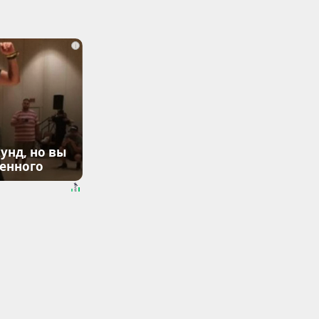
i
унд, но вы
денного