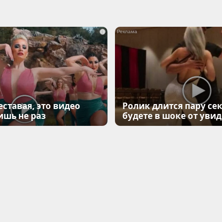
i
еставая, это видео
Ролик длится пару сек
ишь не раз
будете в шоке от уви