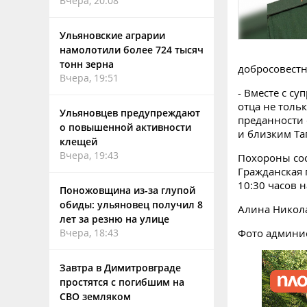
Вчера, 20:08
Ульяновские аграрии
намолотили более 724 тысяч
тонн зерна
добросовестн
Вчера, 19:51
- Вместе с с
отца не толь
Ульяновцев предупреждают
преданности
о повышенной активности
и близким Та
клещей
Вчера, 19:43
Похороны сос
Гражданская п
10:30 часов 
Поножовщина из-за глупой
обиды: ульяновец получил 8
Алина Никол
лет за резню на улице
Вчера, 18:43
Фото админи
Завтра в Димитровграде
простятся с погибшим на
СВО земляком