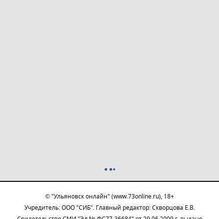
© "Ульяновск онлайн" (www.73online.ru), 18+
Учредитель: ООО "СИБ". Главный редактор: Скворцова Е.В.
Свидетельство СМИ "Эл № ФС77-36684" от 29.06.2009 г. выдано