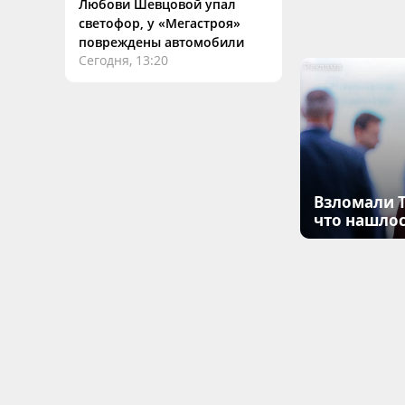
Любови Шевцовой упал
светофор, у «Мегастроя»
повреждены автомобили
Сегодня, 13:20
Взломали T
что нашлос