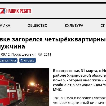
МИКА
ОБЩЕСТВО
КУЛЬТУРА
СП
овке загорелся четырёхквартирны
мужчина
, 09:12, Происшествия
2511
б мужчина
Глотовка
В воскресенье, 31 марта, в 
районе Ульяновской област
пожар, который унес жизнь 
сообщают в региональном 
МЧС.
Так, в 19:20 в поселке Глотовк
четырехквартирный кирпичн