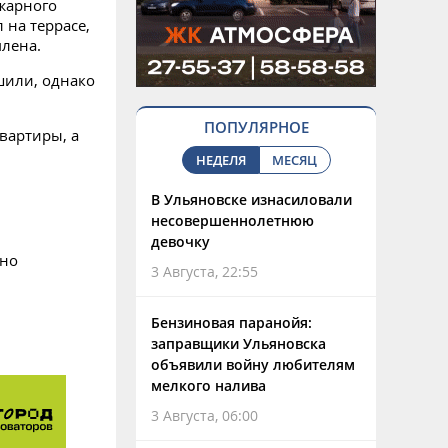
жарного
 на террасе,
млена.
шили, однако
ПОПУЛЯРНОЕ
вартиры, а
НЕДЕЛЯ
МЕСЯЦ
В Ульяновске изнасиловали
несовершеннолетнюю
девочку
ано
3 Августа, 22:55
Бензиновая паранойя:
заправщики Ульяновска
объявили войну любителям
мелкого налива
3 Августа, 06:00