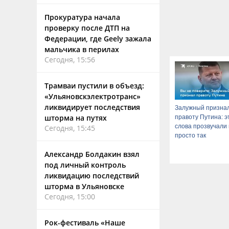
Прокуратура начала
проверку после ДТП на
Федерации, где Geely зажала
мальчика в перилах
Сегодня, 15:56
Трамваи пустили в объезд:
«Ульяновскэлектротранс»
ликвидирует последствия
Залужный призна
шторма на путях
правоту Путина: э
слова прозвучали
Сегодня, 15:45
просто так
Александр Болдакин взял
под личный контроль
ликвидацию последствий
шторма в Ульяновске
Сегодня, 15:00
Рок-фестиваль «Наше