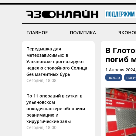
ГЛАВНОЕ
ПОЛИТИКА
ЭКОНО
В Глот
Передышка для
метеозависимых: в
погиб 
Ульяновске прогнозируют
неделю спокойного Солнца
1 Апреля 2024
без магнитных бурь
пожар
поги
Сегодня, 18:08
По 11 операций в сутки: в
ульяновском
онкодиспансере обновили
реанимацию и
хирургические залы
Сегодня, 18:00