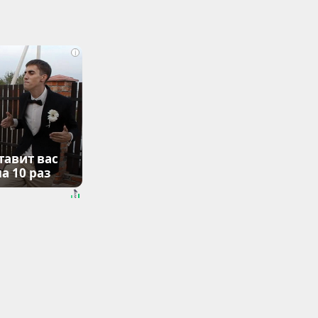
i
тавит вас
а 10 раз