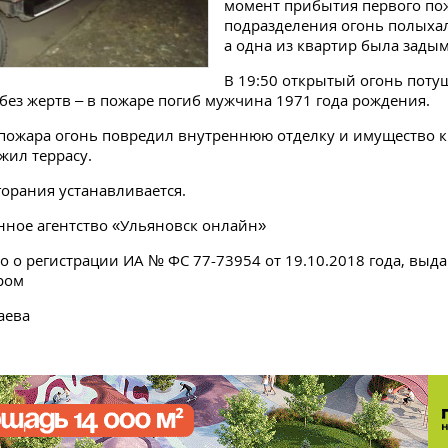
момент прибытия первого по
подразделения огонь полыхал
а одна из квартир была зады
В 19:50 открытый огонь поту
без жертв – в пожаре погиб мужчина 1971 года рождения.
 пожара огонь повредил внутреннюю отделку и имущество к
жил террасу.
орания устанавливается.
ное агентство «Ульяновск онлайн»
о о регистрации ИА № ФС 77-73954 от 19.10.2018 года, выд
ром
аева