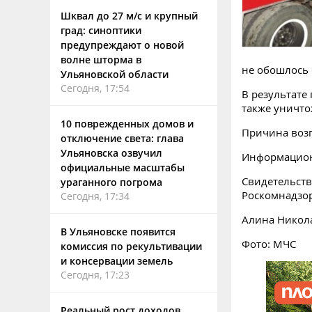
Шквал до 27 м/с и крупный
град: синоптики
предупреждают о новой
волне шторма в
не обошлось 
Ульяновской области
Сегодня, 17:54
В результате
также уничто
10 поврежденных домов и
Причина возг
отключение света: глава
Ульяновска озвучил
Информацион
официальные масштабы
Свидетельств
ураганного погрома
Роскомнадзо
Сегодня, 17:34
Алина Никол
В Ульяновске появится
Фото: МЧС
комиссия по рекультивации
и консервации земель
Сегодня, 17:23
Реальный рост доходов