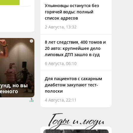
Ульяновцы останутся без
горячей воды: полный
список адресов
2 Августа, 13:32
i
8 лет следствия, 400 томов и
20 авто: крупнейшее дело
липовых ДТП зашло в суд
6 Августа, 06:10
Для пациентов с сахарным
унд, но вы
диабетом закупают тест-
денного
полоски
4 Августа, 22:11