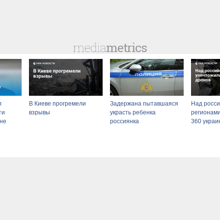
л
В Киеве прогремели
Задержана пытавшаяся
Над росс
ти
взрывы
украсть ребенка
регионам
 не
россиянка
360 украи