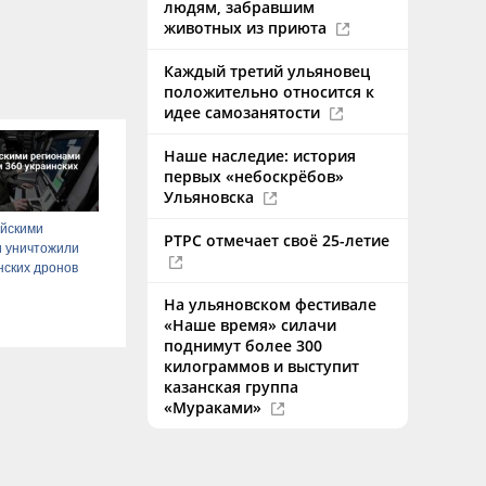
людям, забравшим
животных из приюта
Каждый третий ульяновец
положительно относится к
идее самозанятости
Наше наследие: история
первых «небоскрёбов»
Ульяновска
ийскими
РТРС отмечает своё 25-летие
и уничтожили
нских дронов
На ульяновском фестивале
«Наше время» силачи
поднимут более 300
килограммов и выступит
казанская группа
«Мураками»