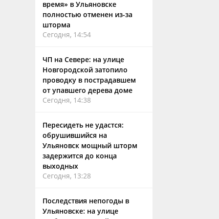
время» в Ульяновске
полностью отменен из-за
шторма
Сегодня, 14:54
ЧП на Севере: на улице
Новгородской затопило
проводку в пострадавшем
от упавшего дерева доме
Сегодня, 14:38
Пересидеть не удастся:
обрушившийся на
Ульяновск мощный шторм
задержится до конца
выходных
Сегодня, 13:28
Последствия непогоды в
Ульяновске: на улице