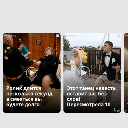
i
i
Ролик длится
Этот танец невесты
несколько секунд,
оставит вас без
а смеяться вы
слов!
будете долго
Пересмотрела 10
раз