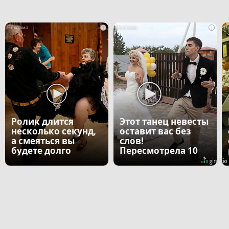
i
i
Ролик длится
Этот танец невесты
несколько секунд,
оставит вас без
а смеяться вы
слов!
будете долго
Пересмотрела 10
раз