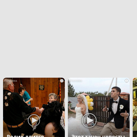
i
i
Ролик длится
Этот танец невесты