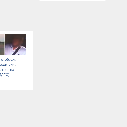
 отобрали
водителя,
етлял на
ВИДЕО)