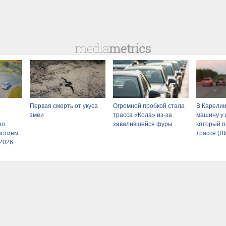
Первая смерть от укуса
Огромной пробкой стала
В Карелии
змеи
трасса «Кола» из-за
машину у 
ео
завалившейся фуры
который п
астием
трассе (
2026 –