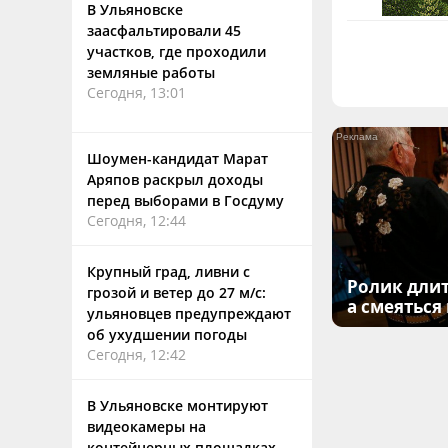
В Ульяновске
заасфальтировали 45
участков, где проходили
земляные работы
Сегодня, 13:01
Шоумен-кандидат Марат
Аряпов раскрыл доходы
перед выборами в Госдуму
Сегодня, 12:44
Крупный град, ливни с
Ролик длит
грозой и ветер до 27 м/с:
а смеяться
ульяновцев предупреждают
об ухудшении погоды
Сегодня, 12:42
В Ульяновске монтируют
видеокамеры на
контейнерных площадках