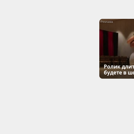
Ролик длит
будете в ш