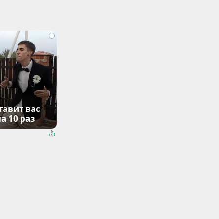
i
тавит вас
а 10 раз