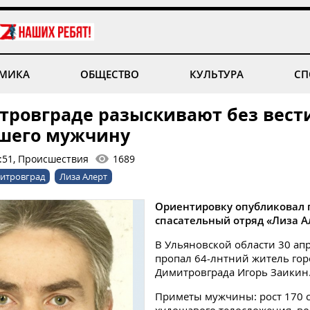
МИКА
ОБЩЕСТВО
КУЛЬТУРА
СП
тровграде разыскивают без вест
шего мужчину
8:51, Происшествия
1689
итровград
Лиза Алерт
Ориентировку опубликовал 
спасательный отряд «Лиза А
В Ульяновской области 30 апр
пропал 64-лнтний житель гор
Димитровграда Игорь Заикин
Приметы мужчины: рост 170 с