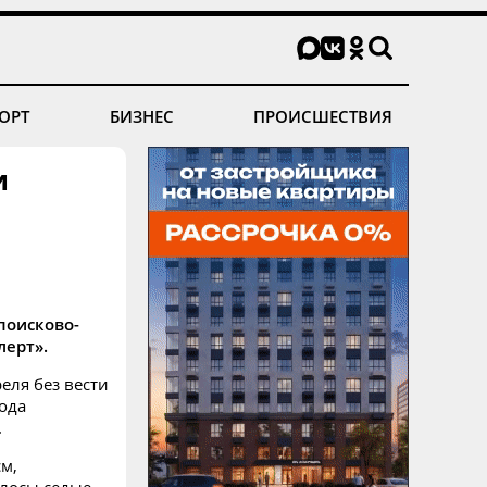
ОРТ
БИЗНЕС
ПРОИСШЕСТВИЯ
и
поисково-
лерт».
еля без вести
ода
.
м,