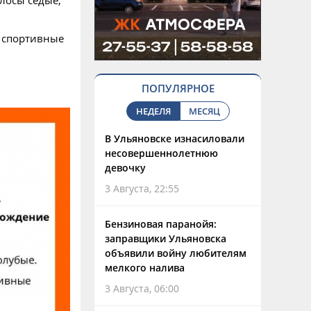
лосы седые,
е спортивные
ПОПУЛЯРНОЕ
НЕДЕЛЯ
МЕСЯЦ
В Ульяновске изнасиловали
несовершеннолетнюю
девочку
3 Августа, 22:55
Бензиновая паранойя:
заправщики Ульяновска
объявили войну любителям
мелкого налива
3 Августа, 06:00