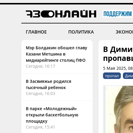
ГЛАВНОЕ
ПОЛИТИКА
ЭКОНО
В Дими
Мэр Болдакин обошел главу
Казани Метшина в
пропав
медиарейтинге столиц ПФО
Сегодня, 16:17
5 Мая 2025, 0
пропал
Дим
В Засвияжье родился
тысячный ребенок
Сегодня, 16:03
В парке «Молодежный»
открыли баскетбольную
площадку
Сегодня, 15:41