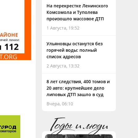
На перекрестке Ленинского
Комсомола и Туполева
произошло массовое ДТП
1 Августа, 19:52
Ульяновцы останутся без
горячей воды: полный
список адресов
2 Августа, 13:32
8 лет следствия, 400 томов и
20 авто: крупнейшее дело
липовых ДТП зашло в суд
Вчера, 06:10