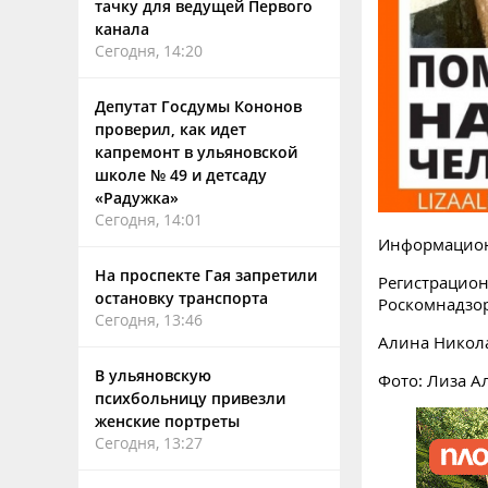
тачку для ведущей Первого
канала
Сегодня, 14:20
Депутат Госдумы Кононов
проверил, как идет
капремонт в ульяновской
школе № 49 и детсаду
«Радужка»
Сегодня, 14:01
Информацион
На проспекте Гая запретили
Регистрацион
остановку транспорта
Роскомнадзо
Сегодня, 13:46
Алина Никол
В ульяновскую
Фото: Лиза А
психбольницу привезли
женские портреты
Сегодня, 13:27