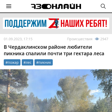
01.09.2023, 17:15
Происшествия
2947
В Чердаклинском районе любители
пикника спалили почти три гектара леса
#пожар
#лес
#пикник