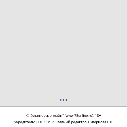
© "Ульяновск онлайн" (www.73online.ru), 18+
Учредитель: ООО "СИБ". Главный редактор: Скворцова Е.В.