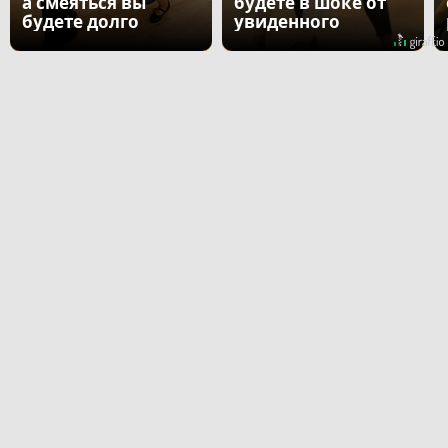
а смеяться вы
будете в шоке от
будете долго
увиденного