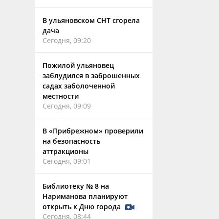
В ульяновском СНТ сгорела
дача
Сегодня, 09:20
Пожилой ульяновец
заблудился в заброшенных
садах заболоченной
местности
Сегодня, 09:09
В «Прибрежном» проверили
на безопасность
аттракционы
Сегодня, 09:01
Библиотеку № 8 на
Нариманова планируют
открыть к Дню города
Сегодня, 08:44