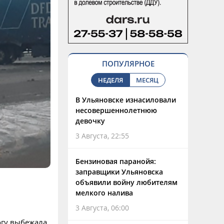
ПОПУЛЯРНОЕ
НЕДЕЛЯ
МЕСЯЦ
В Ульяновске изнасиловали
несовершеннолетнюю
девочку
3 Августа, 22:55
Бензиновая паранойя:
заправщики Ульяновска
объявили войну любителям
мелкого налива
3 Августа, 06:00
огу выбежала