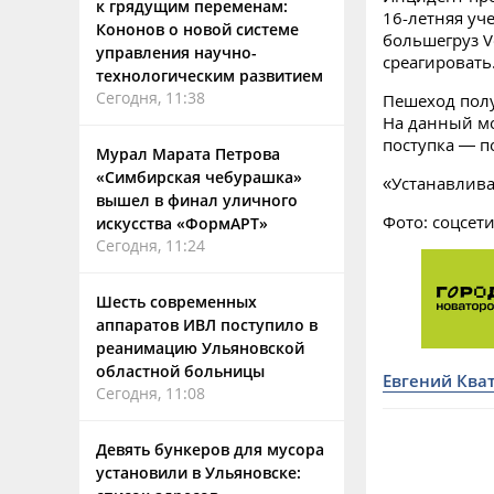
к грядущим переменам:
16-летняя уч
Кононов о новой системе
большегруз V
управления научно-
среагировать
технологическим развитием
Сегодня, 11:38
Пешеход пол
На данный мо
поступка — п
Мурал Марата Петрова
«Симбирская чебурашка»
«Устанавлива
вышел в финал уличного
Фото: соцсет
искусства «ФормАРТ»
Сегодня, 11:24
Шесть современных
аппаратов ИВЛ поступило в
реанимацию Ульяновской
областной больницы
Евгений Ква
Сегодня, 11:08
Девять бункеров для мусора
установили в Ульяновске: