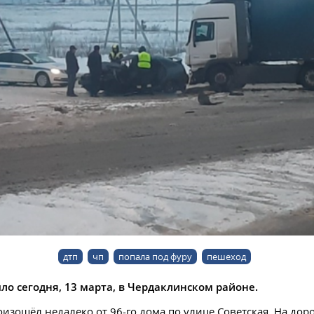
дтп
чп
попала под фуру
пешеход
о сегодня, 13 марта, в Чердаклинском районе.
изошёл недалеко от 96-го дома по улице Советская. На дор