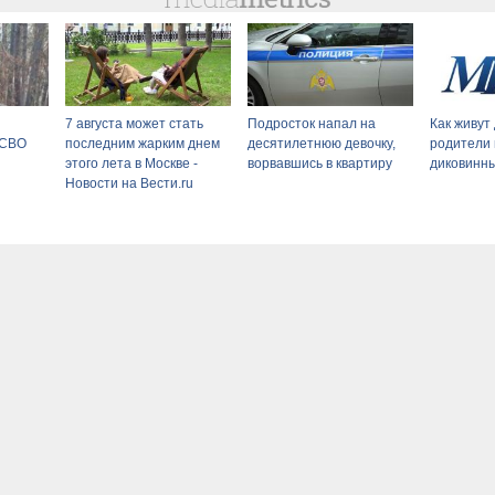
7 августа может стать
Подросток напал на
Как живут
 СВО
последним жарким днем
десятилетнюю девочку,
родители
этого лета в Москве -
ворвавшись в квартиру
диковинн
Новости на Вести.ru