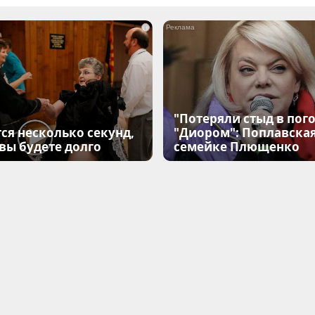
i
"Потеряли стыд в пого
ся несколько секунд,
"Диором": Поплавска
 вы будете долго
семейке Плющенко