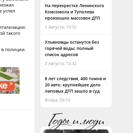
оезжал
На перекрестке Ленинского
е успел
Комсомола и Туполева
произошло массовое ДТП
итализации.
1 Августа, 19:52
ой такого
Ульяновцы останутся без
горячей воды: полный
 в полиции.
список адресов
2 Августа, 13:32
8 лет следствия, 400 томов и
20 авто: крупнейшее дело
липовых ДТП зашло в суд
Вчера, 06:10