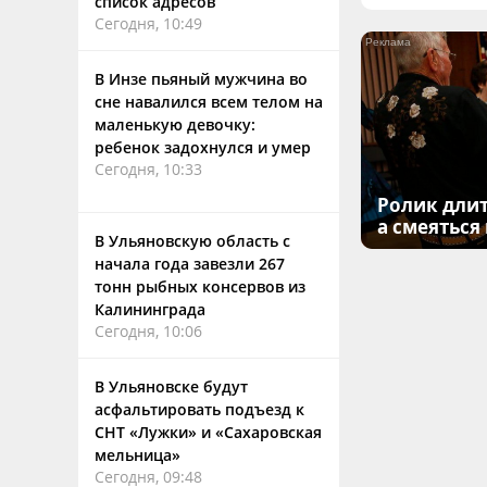
список адресов
Сегодня, 10:49
В Инзе пьяный мужчина во
сне навалился всем телом на
маленькую девочку:
ребенок задохнулся и умер
Сегодня, 10:33
Ролик длит
а смеяться
В Ульяновскую область с
начала года завезли 267
тонн рыбных консервов из
Калининграда
Сегодня, 10:06
В Ульяновске будут
асфальтировать подъезд к
СНТ «Лужки» и «Сахаровская
мельница»
Сегодня, 09:48