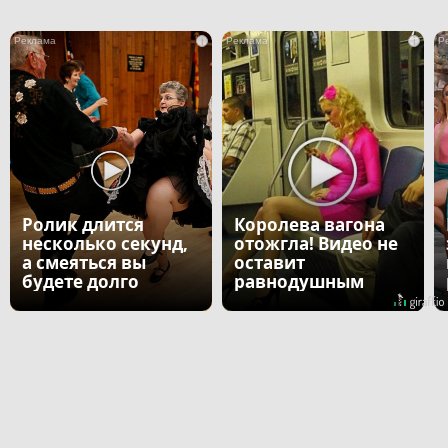
i
i
Ролик длится
Королева вагона
несколько секунд,
отожгла! Видео не
а смеяться вы
оставит
будете долго
равнодушным