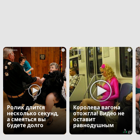
i
i
Ролик длится
Королева вагона
несколько секунд,
отожгла! Видео не
а смеяться вы
оставит
будете долго
равнодушным