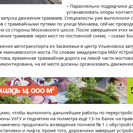
– Параллельно подрядчики д
устанавливать опоры контакт
запуска движения трамваев. Специалисты уже выполнили 
в с трамвайными путями по улице Минаева, сейчас провод
ю со стороны Московского шоссе. После завершения этих 
ение трамваев через мост по постоянной схеме, – сказал Бо
жение автотранспорта из Засвияжья в центр Ульяновска зап
е «минаевского» моста. ​​По словам замдиректора МБУ «Стро
ова, временная трамвайная дорога на левой части мостово
емонтирована, на её месте должны организовать движение
димо, чтобы выполнить дальнейшие работы по переустройс
роны УлГУ и поднятию на полметра ещё 13-ти балок на прав
 намечено продолжить возведение тоннеля № 1 с обустройс
становки и лифта. Кроме того, дорожники завершат устрой