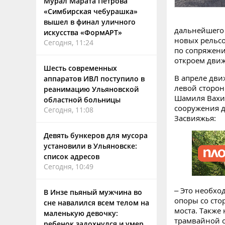
Мурал Марата Петрова
«Симбирская чебурашка»
вышел в финал уличного
дальнейшего 
искусства «ФормАРТ»
новых рельсо
Сегодня, 11:24
по сопряжени
откроем движ
Шесть современных
В апреле дви
аппаратов ИВЛ поступило в
левой сторон
реанимацию Ульяновской
Шамиля Вахит
областной больницы
сооружения д
Сегодня, 11:08
Засвияжья:
Девять бункеров для мусора
установили в Ульяновске:
список адресов
Сегодня, 10:49
– Это необхо
В Инзе пьяный мужчина во
опоры со сто
сне навалился всем телом на
моста. Также
маленькую девочку:
трамвайной о
ребенок задохнулся и умер