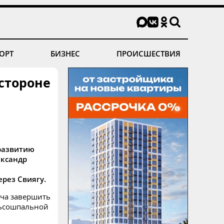
ОРТ
БИЗНЕС
ПРОИСШЕСТВИЯ
 стороне
развитию
ександр
рез Свиягу.
ача завершить
льсошпальной