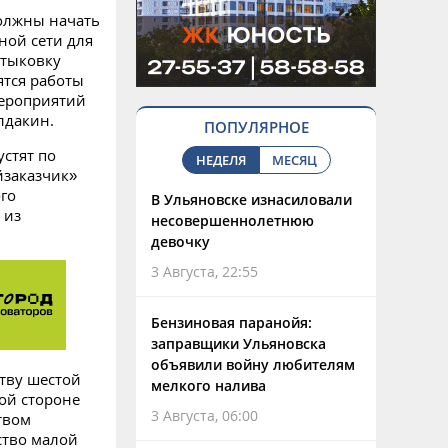
олжны начать
ной сети для
стыковку
ятся работы
мероприятий
лдакин.
ПОПУЛЯРНОЕ
устят по
НЕДЕЛЯ
МЕСЯЦ
йзаказчик»
го
В Ульяновске изнасиловали
 из
несовершеннолетнюю
девочку
3 Августа, 22:55
Бензиновая паранойя:
заправщики Ульяновска
объявили войну любителям
тву шестой
мелкого налива
ой стороне
3 Августа, 06:00
твом
ство малой