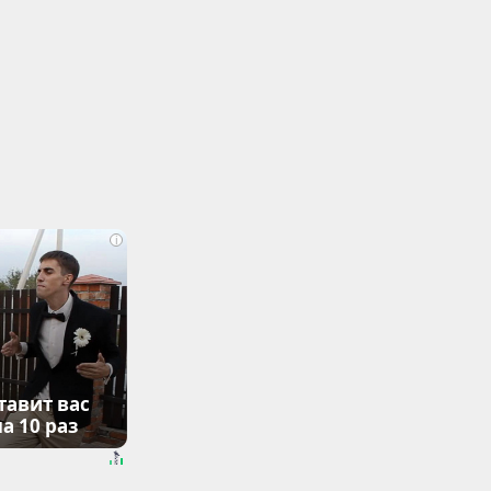
i
тавит вас
а 10 раз