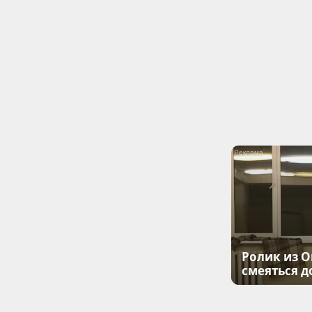
Ролик из О
смеяться д