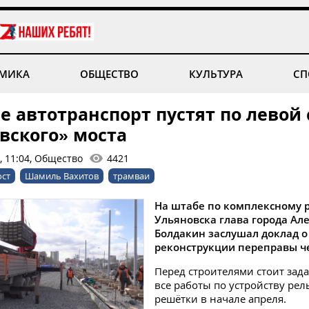
МИКА
ОБЩЕСТВО
КУЛЬТУРА
СП
е автотранспорт пустят по левой
вского» моста
, 11:04, Общество
4421
ост
Шамиль Вахитов
трамваи
На штабе по комплексному 
Ульяновска глава города Ал
Болдакин заслушал доклад о
реконструкции переправы че
Перед строителями стоит зад
все работы по устройству ре
решётки в начале апреля.