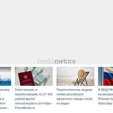
канских
Работающим, и
Переполненные людьми
В МИД РФ
к
неработающим: по 27 400
пляжи российского
на высказ
ю и
рублей вручат
курортного города сняли
Японии пр
мент
пенсионерам в сентябре -
на видео
Хиросиму
анного
PrimaMedia.ru