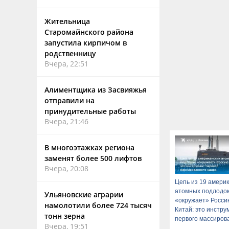
Жительница
Старомайнского района
запустила кирпичом в
родственницу
Вчера, 22:51
Алиментщика из Засвияжья
отправили на
принудительные работы
Вчера, 21:46
В многоэтажках региона
заменят более 500 лифтов
Вчера, 20:08
Цепь из 19 амери
атомных подлодо
Ульяновские аграрии
«окружает» Росси
намолотили более 724 тысяч
Китай: это инстру
тонн зерна
первого массиров
Вчера, 19:51
удара