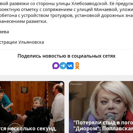
вой развязки со стороны улицы Хлебозаводской. Её предус
роектную отметку с сопряжением с улицей Минаевой, улож
обетона с устройством тротуаров, установкой дорожных зна
нанесением разметки.
аева
страции Ульяновска
Поделись новостью в социальных сетях
i
"Потеряли стыд в пого
ся несколько секунд,
"Диором": Поплавска