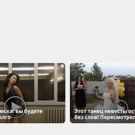
i
мска: вы будете
Этот танец невесты ос
олго
без слов! Пересмотрел