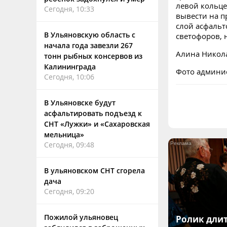
левой кольце
Сегодня, 10:33
вывести на п
слой асфальт
В Ульяновскую область с
светофоров, 
начала года завезли 267
Алина Никол
тонн рыбных консервов из
Калининграда
Фото админи
Сегодня, 10:06
В Ульяновске будут
асфальтировать подъезд к
СНТ «Лужки» и «Сахаровская
мельница»
Сегодня, 09:48
В ульяновском СНТ сгорела
дача
Сегодня, 09:20
Пожилой ульяновец
Ролик длит