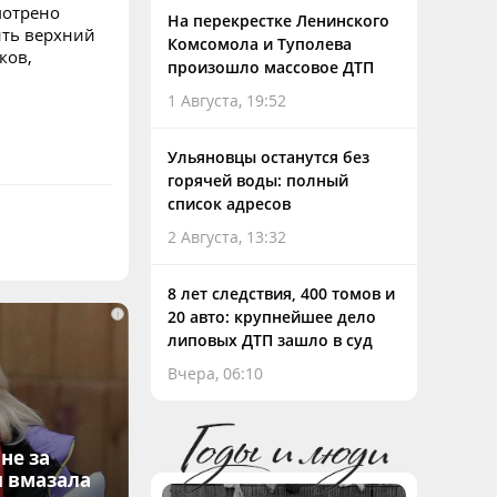
мотрено
На перекрестке Ленинского
ить верхний
Комсомола и Туполева
ков,
произошло массовое ДТП
1 Августа, 19:52
Ульяновцы останутся без
горячей воды: полный
список адресов
2 Августа, 13:32
8 лет следствия, 400 томов и
i
20 авто: крупнейшее дело
липовых ДТП зашло в суд
Вчера, 06:10
не за
я вмазала