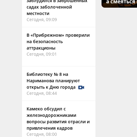
заблудился в заброшенных
а смеяться
садах заболоченной
местности
Сегодня, 09:09
В «Прибрежном» проверили
на безопасность
аттракционы
Сегодня, 09:01
Библиотеку № 8 на
Нариманова планируют
открыть к Дню города
Сегодня, 08:44
Камеко обсудил с
железнодорожниками
вопросы развития отрасли и
привлечения кадров
Сегодня, 08:00