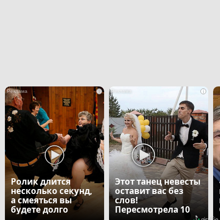
i
i
Ролик длится
Этот танец невесты
несколько секунд,
оставит вас без
а смеяться вы
слов!
будете долго
Пересмотрела 10
раз