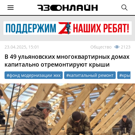
23.04.2025, 15:01
Общество
2123
В 49 ульяновских многоквартирных домах
капитально отремонтируют крыши
#фонд модернизации жкк
#капитальный ремонт
#крыш