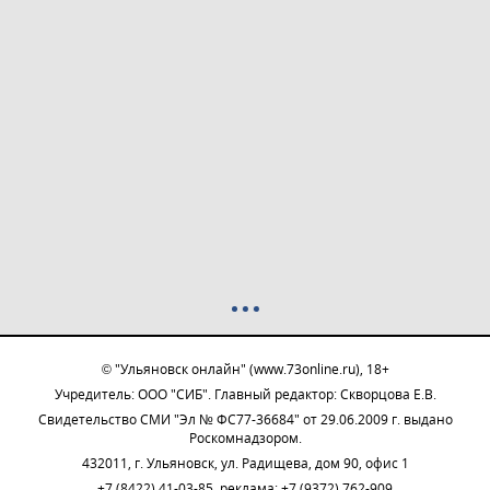
© "Ульяновск онлайн" (www.73online.ru), 18+
Учредитель: ООО "СИБ". Главный редактор: Скворцова Е.В.
Свидетельство СМИ "Эл № ФС77-36684" от 29.06.2009 г. выдано
Роскомнадзором.
432011, г. Ульяновск, ул. Радищева, дом 90, офис 1
+7 (8422) 41-03-85, реклама: +7 (9372) 762-909