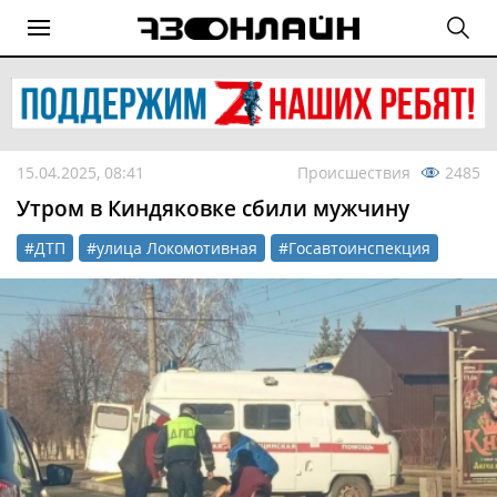
15.04.2025, 08:41
Происшествия
2485
Утром в Киндяковке сбили мужчину
#ДТП
#улица Локомотивная
#Госавтоинспекция