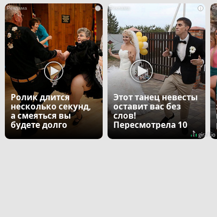
i
i
Ролик длится
Этот танец невесты
несколько секунд,
оставит вас без
а смеяться вы
слов!
будете долго
Пересмотрела 10
раз