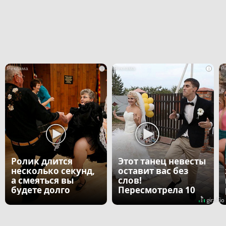
i
i
Ролик длится
Этот танец невесты
несколько секунд,
оставит вас без
а смеяться вы
слов!
будете долго
Пересмотрела 10
раз