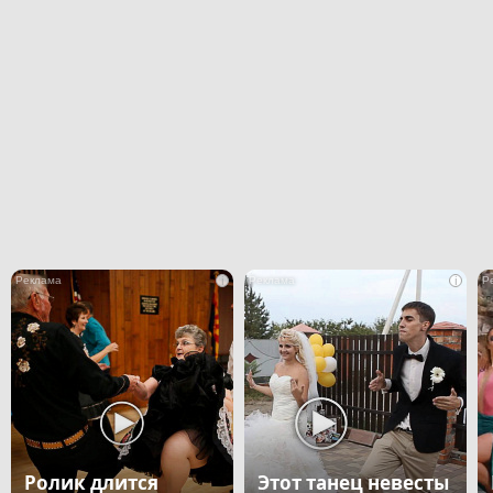
i
i
Ролик длится
Этот танец невесты