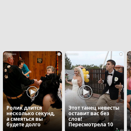
i
i
Ролик длится
Этот танец невесты
несколько секунд,
оставит вас без
а смеяться вы
слов!
будете долго
Пересмотрела 10
раз