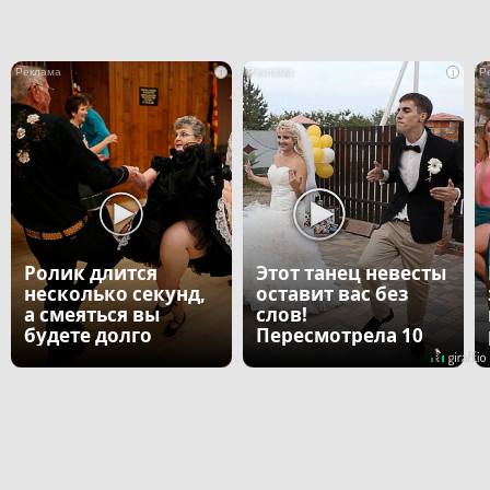
i
i
Ролик длится
Этот танец невесты
несколько секунд,
оставит вас без
а смеяться вы
слов!
будете долго
Пересмотрела 10
раз