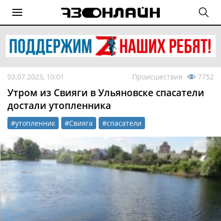
03.07.2023, 10:01
Происшествия
7752
Утром из Свияги в Ульяновске спасатели
достали утопленника
#утопленник
#Свияга
#спасатели