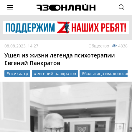
08.08.2023, 14:27
Общество
4838
Ушел из жизни легенда психотерапии
Евгений Панкратов
#психиатр
#евгений панкратов
#больница им. копосова