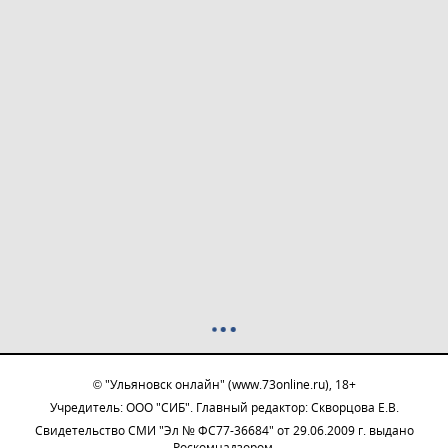
© "Ульяновск онлайн" (www.73online.ru), 18+
Учредитель: ООО "СИБ". Главный редактор: Скворцова Е.В.
Свидетельство СМИ "Эл № ФС77-36684" от 29.06.2009 г. выдано
Роскомнадзором.