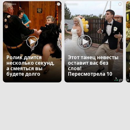
i
i
Ролик длится
Этот танец невесты
несколько секунд,
оставит вас без
а смеяться вы
слов!
будете долго
Пересмотрела 10
раз