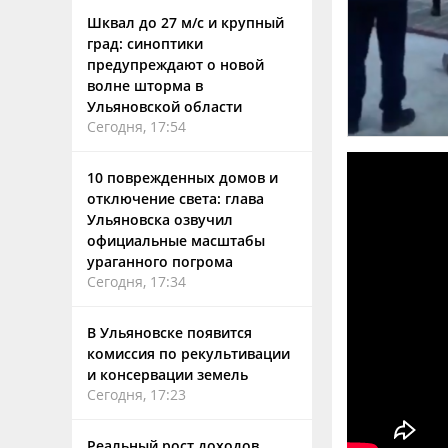
Шквал до 27 м/с и крупный
град: синоптики
предупреждают о новой
волне шторма в
Ульяновской области
Сегодня, 17:54
10 поврежденных домов и
отключение света: глава
Ульяновска озвучил
официальные масштабы
ураганного погрома
Сегодня, 17:34
В Ульяновске появится
комиссия по рекультивации
и консервации земель
Сегодня, 17:23
Реальный рост доходов