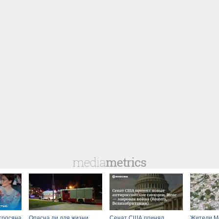
тросяна
Опасна ли для жизни
Сенат США принял
Жители Мо