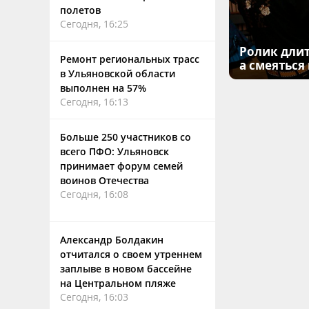
полетов
Сегодня, 16:25
Ролик длит
Ремонт региональных трасс
а смеяться
в Ульяновской области
выполнен на 57%
Сегодня, 16:13
Больше 250 участников со
всего ПФО: Ульяновск
принимает форум семей
воинов Отечества
Сегодня, 16:08
Александр Болдакин
отчитался о своем утреннем
заплыве в новом бассейне
на Центральном пляже
Сегодня, 16:03