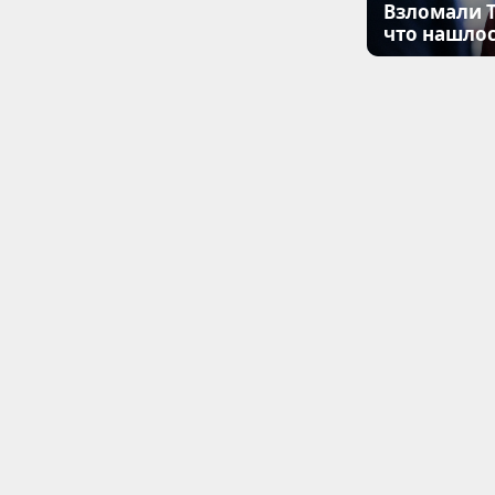
Взломали T
что нашлос