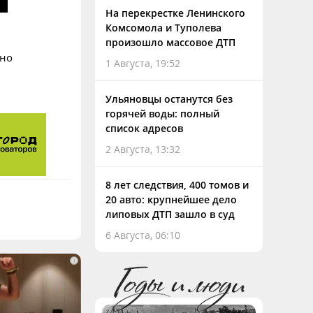
На перекрестке Ленинского
Комсомола и Туполева
произошло массовое ДТП
ано
1 Августа, 19:52
Ульяновцы останутся без
горячей воды: полный
список адресов
2 Августа, 13:32
8 лет следствия, 400 томов и
20 авто: крупнейшее дело
липовых ДТП зашло в суд
6 Августа, 06:10
i