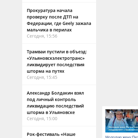
Прокуратура начала
проверку после ДТП на
Федерации, где Geely зажала
мальчика в перилах
Сегодня, 15:56
Трамваи пустили в объезд:
«Ульяновскэлектротранс»
ликвидирует последствия
шторма на путях
Сегодня, 15:45
Александр Болдакин взял
под личный контроль
ликвидацию последствий
шторма в Ульяновске
Сегодня, 15:00
Рок-фестиваль «Наше
Молодую жену Пе