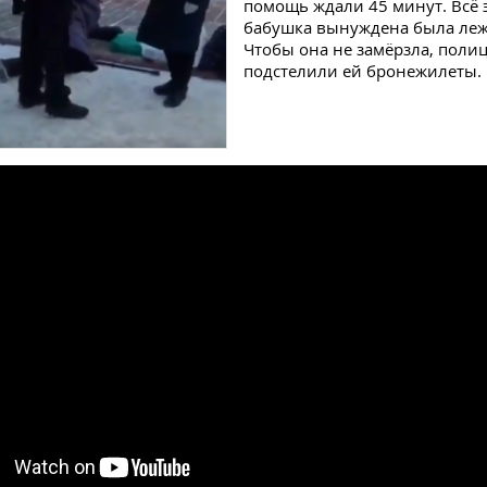
помощь ждали 45 минут. Всё 
бабушка вынуждена была лежа
Чтобы она не замёрзла, поли
подстелили ей бронежилеты.