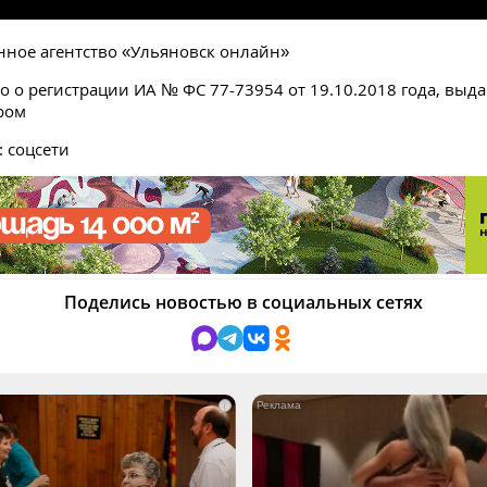
ное агентство «Ульяновск онлайн»
о о регистрации ИА № ФС 77-73954 от 19.10.2018 года, выд
ром
: соцсети
Поделись новостью в социальных сетях
i