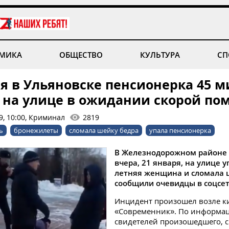
МИКА
ОБЩЕСТВО
КУЛЬТУРА
СП
я в Ульяновске пенсионерка 45 м
 на улице в ожидании скорой п
9, 10:00, Криминал
2819
ь
бронежилеты
сломала шейку бедра
упала пенсионерка
В Железнодорожном районе
вчера, 21 января, на улице у
летняя женщина и сломала 
сообщили очевидцы в соцсет
Инцидент произошел возле к
«Современник». По информа
свидетелей произошедшего, 