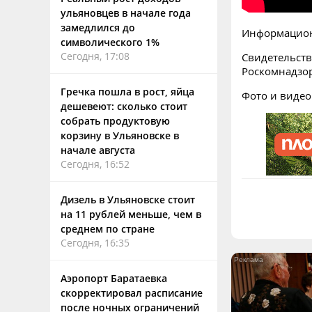
ульяновцев в начале года
замедлился до
Информацион
символического 1%
Сегодня, 17:08
Свидетельств
Роскомнадзо
Гречка пошла в рост, яйца
Фото и видео
дешевеют: сколько стоит
собрать продуктовую
корзину в Ульяновске в
начале августа
Сегодня, 16:52
Дизель в Ульяновске стоит
на 11 рублей меньше, чем в
среднем по стране
Сегодня, 16:35
Аэропорт Баратаевка
скорректировал расписание
после ночных ограничений