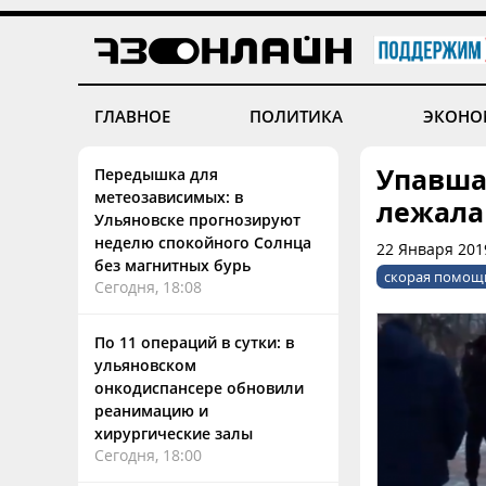
ГЛАВНОЕ
ПОЛИТИКА
ЭКОНО
Упавша
Передышка для
метеозависимых: в
лежала
Ульяновске прогнозируют
неделю спокойного Солнца
22 Января 201
без магнитных бурь
скорая помощ
Сегодня, 18:08
По 11 операций в сутки: в
ульяновском
онкодиспансере обновили
реанимацию и
хирургические залы
Сегодня, 18:00