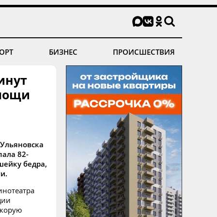
ОРТ
БИЗНЕС
ПРОИСШЕСТВИЯ
инут
омощи
 Ульяновска
пала 82-
шейку бедра,
и.
инотеатра
ции
скорую