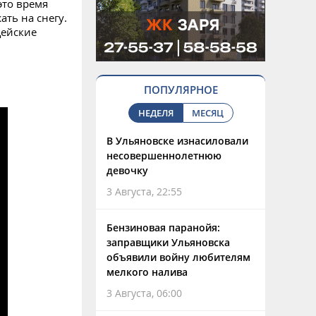
это время
ть на снегу.
цейские
ПОПУЛЯРНОЕ
НЕДЕЛЯ
МЕСЯЦ
В Ульяновске изнасиловали
несовершеннолетнюю
девочку
3 Августа, 22:55
Бензиновая паранойя:
заправщики Ульяновска
объявили войну любителям
мелкого налива
3 Августа, 06:00