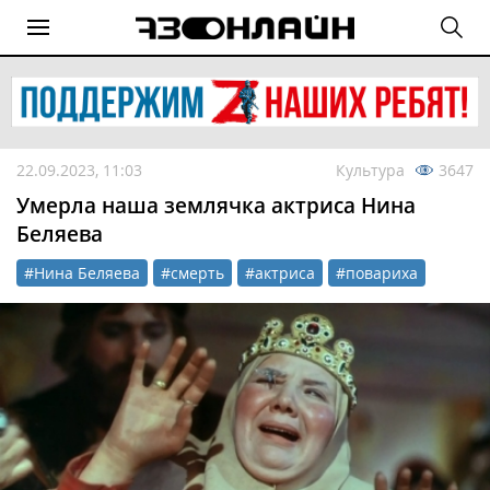
22.09.2023, 11:03
Культура
3647
Умерла наша землячка актриса Нина
Беляева
#Нина Беляева
#смерть
#актриса
#повариха