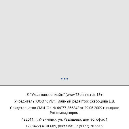
© "Ульяновск онлайн" (www.73online.ru), 18+
Учредитель: ООО "СИБ". Главный редактор: Скворцова Е.В.
Свидетельство СМИ "Эл № ФС77-36684" от 29.06.2009 г. выдано
Роскомнадзором.
432011, г. Ульяновск, ул. Радищева, дом 90, офис 1
+7 (8422) 41-03-85, реклама: +7 (9372) 762-909