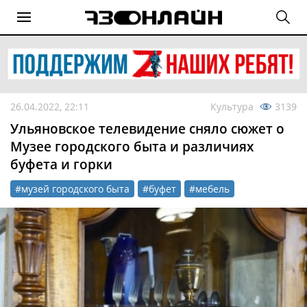
26.04.2022, 22:11
Культура
3139
Ульяновское телевидение сняло сюжет о
Музее городского быта и различиях
буфета и горки
#музей городского быта
#буфет
#мебель