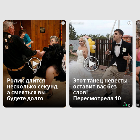
i
i
Ролик длится
Этот танец невесты
несколько секунд,
оставит вас без
а смеяться вы
слов!
будете долго
Пересмотрела 10
раз