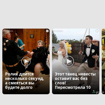
i
i
Ролик длится
Этот танец невесты
несколько секунд,
оставит вас без
а смеяться вы
слов!
будете долго
Пересмотрела 10
раз