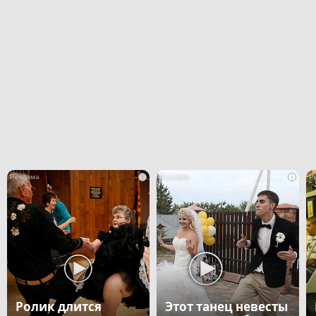
i
i
Ролик длится
Этот танец невесты