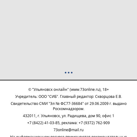
© "Ульяновск онлайн" (www.73online.ru), 18+
Учредитель: ООО "СИБ". Главный редактор: Скворцова Е.В.
Свидетельство СМИ "Эл № ФС77-36684" от 29.06.2009 г. выдано
Роскомнадзором.
432011, г. Ульяновск, ул. Радищева, дом 90, офис 1
+7 (8422) 41-03-85, реклама: +7 (9372) 762-909
73online@mail.ru
На информационном ресурсе применяются рекомендательные