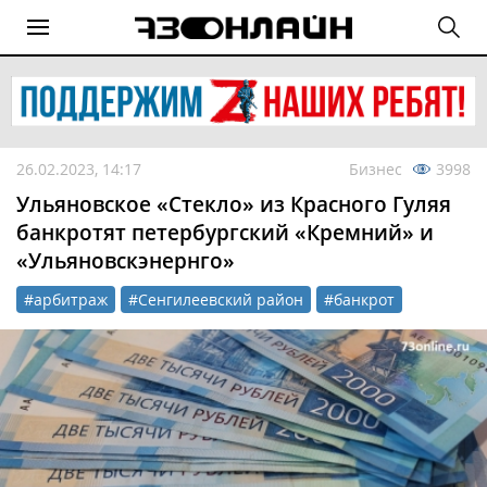
26.02.2023, 14:17
Бизнес
3998
Ульяновское «Стекло» из Красного Гуляя
банкротят петербургский «Кремний» и
«Ульяновскэнернго»
#арбитраж
#Сенгилеевский район
#банкрот