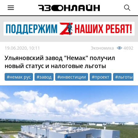
19.06.2020, 10:11
Экономика
4692
Ульяновский завод "Немак" получил
новый статус и налоговые льготы
#немак рус
#завод
#инвестиции
#проект
#льготы