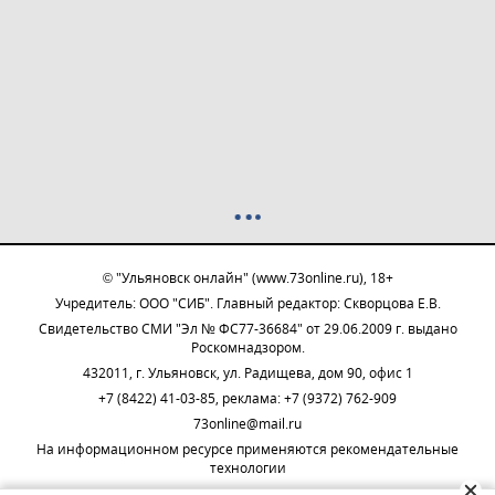
© "Ульяновск онлайн" (www.73online.ru), 18+
Учредитель: ООО "СИБ". Главный редактор: Скворцова Е.В.
Свидетельство СМИ "Эл № ФС77-36684" от 29.06.2009 г. выдано
Роскомнадзором.
432011, г. Ульяновск, ул. Радищева, дом 90, офис 1
+7 (8422) 41-03-85, реклама: +7 (9372) 762-909
73online@mail.ru
На информационном ресурсе применяются рекомендательные
технологии