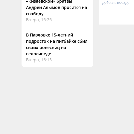
«Кизяевской» братвы
дебош в поезде
Андрей Алымов просится на
свободу
Вчера, 16:26
В Павловке 15-летний
подросток на питбайке сбил
своих ровесниц на
велосипеде
Вчера, 16:13