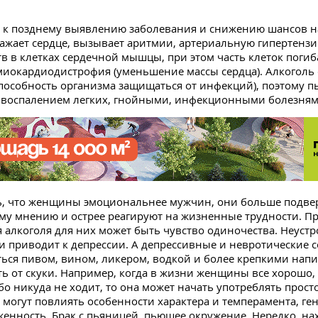
 к позднему выявлению заболевания и снижению шансов н
ажает сердце, вызывает аритмии, артериальную гипертензи
в в клетках сердечной мышцы, при этом часть клеток погиб
миокардиодистрофия (уменьшение массы сердца). Алкоголь
пособность организма защищаться от инфекций), поэтому 
т воспалением легких, гнойными, инфекционными болезням
ть, что женщины эмоциональнее мужчин, они больше подв
му мнению и острее реагируют на жизненные трудности. 
 алкоголя для них может быть чувство одиночества. Неустр
 приводит к депрессии. А депрессивные и невротические 
ться пивом, вином, ликером, водкой и более крепкими напи
ть от скуки. Например, когда в жизни женщины все хорошо,
бо никуда не ходит, то она может начать употреблять просто
е могут повлиять особенности характера и темперамента, ге
енность. Брак с пьяницей, пьющее окружение. Нередко, на