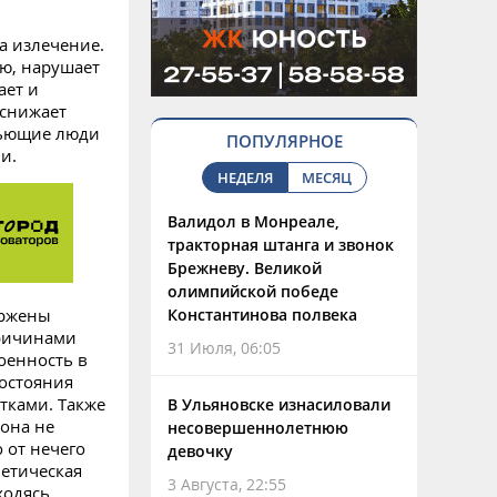
а излечение.
ю, нарушает
ает и
 снижает
пьющие люди
ПОПУЛЯРНОЕ
и.
НЕДЕЛЯ
МЕСЯЦ
Валидол в Монреале,
тракторная штанга и звонок
Брежневу. Великой
олимпийской победе
ержены
Константинова полвека
Причинами
31 Июля, 06:05
оенность в
состояния
тками. Также
В Ульяновске изнасиловали
 она не
несовершеннолетнюю
 от нечего
девочку
нетическая
3 Августа, 22:55
ходясь