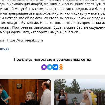
еди выпивающих людей, женщина и сама начинает тянуться
ричиной могут быть сложные отношения с родными и близ
щина превращается в домохозяйку, няню и кухарку – все в о
и нежелание ей помочь со стороны самых близких людей д
ния «на дне бутылки». Но алкоголь – это лишь временная 
частья. Протрезвев, зависимая будет искать былые ощущен
омощи «допинга», - говорит Тимур Афанасьев.
ой: https://ru.freepik.com
инова
Поделись новостью в социальных сетях
i