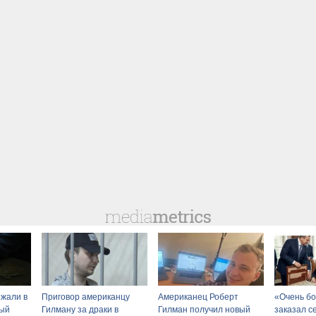
жали в
Приговор американцу
Американец Роберт
«Очень бо
ный
Гилману за драки в
Гилман получил новый
заказал с