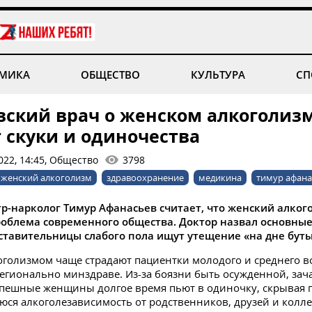
МИКА
ОБЩЕСТВО
КУЛЬТУРА
СП
вский врач о женском алкоголизм
 скуки и одиночества
022, 14:45, Общество
3798
женский алкоголизм
здравоохранение
медикина
тимур афана
р-нарколог Тимур Афанасьев считает, что женский алкого
роблема современного общества. Доктор назвал основны
ставительницы слабого пола ищут утещение «на дне буты
голизмом чаще страдают пациентки молодого и среднего во
егионально минздраве. Из-за боязни быть осужденной, зач
пешные женщины долгое время пьют в одиночку, скрывая 
я алкоголезависимость от родственников, друзей и коллег