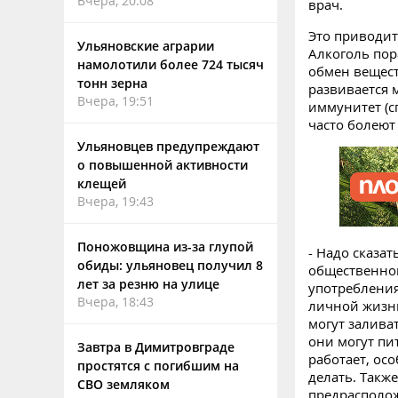
Вчера, 20:08
врач.
Это приводит
Ульяновские аграрии
Алкоголь пор
намолотили более 724 тысяч
обмен вещест
тонн зерна
развивается 
Вчера, 19:51
иммунитет (с
часто болею
Ульяновцев предупреждают
о повышенной активности
клещей
Вчера, 19:43
Поножовщина из-за глупой
- Надо сказа
обиды: ульяновец получил 8
общественно
лет за резню на улице
употребления
Вчера, 18:43
личной жизни
могут залива
они могут пи
Завтра в Димитровграде
работает, осо
простятся с погибшим на
делать. Такж
СВО земляком
предрасполож