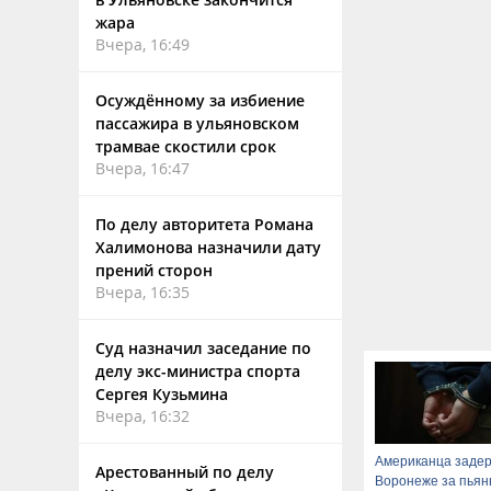
жара
Вчера, 16:49
Осуждённому за избиение
пассажира в ульяновском
трамвае скостили срок
Вчера, 16:47
По делу авторитета Романа
Халимонова назначили дату
прений сторон
Вчера, 16:35
Суд назначил заседание по
делу экс-министра спорта
Сергея Кузьмина
Вчера, 16:32
Американца задер
Арестованный по делу
Воронеже за пья