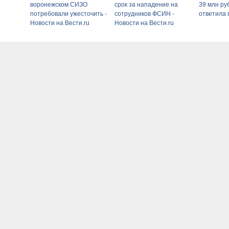
воронежском СИЗО
срок за нападение на
39 млн ру
потребовали ужесточить -
сотрудников ФСИН -
ответила 
Новости на Вести.ru
Новости на Вести.ru