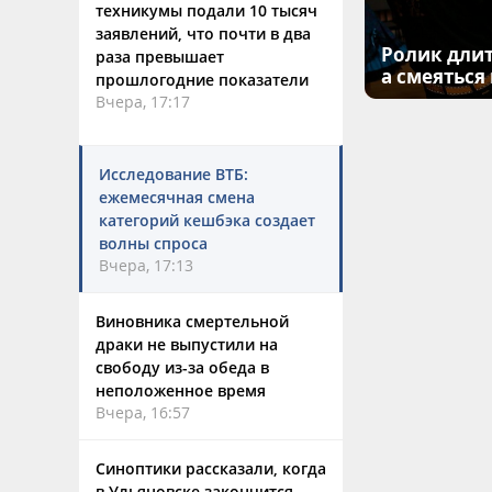
техникумы подали 10 тысяч
заявлений, что почти в два
Ролик длит
раза превышает
а смеяться
прошлогодние показатели
Вчера, 17:17
Исследование ВТБ:
ежемесячная смена
категорий кешбэка создает
волны спроса
Вчера, 17:13
Виновника смертельной
драки не выпустили на
свободу из-за обеда в
неположенное время
Вчера, 16:57
Синоптики рассказали, когда
в Ульяновске закончится