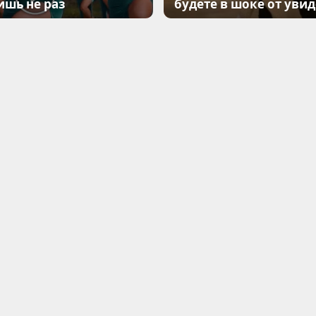
ишь не раз
будете в шоке от уви