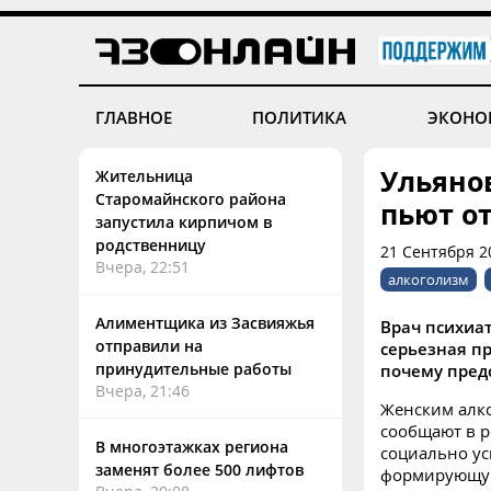
ГЛАВНОЕ
ПОЛИТИКА
ЭКОНО
Ульяно
Жительница
Старомайнского района
пьют от
запустила кирпичом в
родственницу
21 Сентября 2
Вчера, 22:51
алкоголизм
Алиментщика из Засвияжья
Врач психиат
отправили на
серьезная п
принудительные работы
почему пред
Вчера, 21:46
Женским алко
сообщают в р
В многоэтажках региона
социально ус
заменят более 500 лифтов
формирующуюс