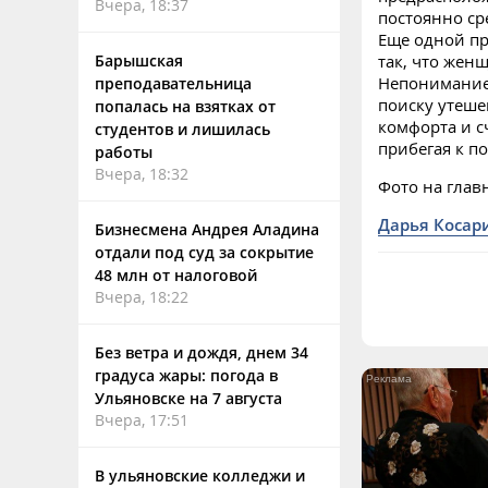
Вчера, 18:37
постоянно ср
Еще одной п
Барышская
так, что жен
Непонимание 
преподавательница
поиску утеше
попалась на взятках от
комфорта и с
студентов и лишилась
прибегая к п
работы
Вчера, 18:32
Фото на главн
Дарья Косар
Бизнесмена Андрея Аладина
отдали под суд за сокрытие
48 млн от налоговой
Вчера, 18:22
Без ветра и дождя, днем 34
градуса жары: погода в
Ульяновске на 7 августа
Вчера, 17:51
В ульяновские колледжи и