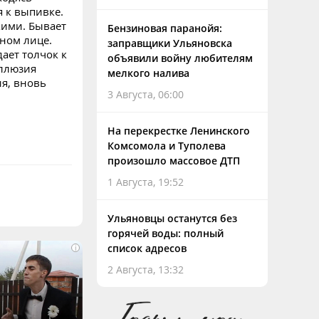
 к выпивке.
кими. Бывает
Бензиновая паранойя:
дном лице.
заправщики Ульяновска
ает толчок к
объявили войну любителям
иллюзия
мелкого налива
ия, вновь
3 Августа, 06:00
На перекрестке Ленинского
Комсомола и Туполева
произошло массовое ДТП
1 Августа, 19:52
Ульяновцы останутся без
горячей воды: полный
список адресов
i
2 Августа, 13:32