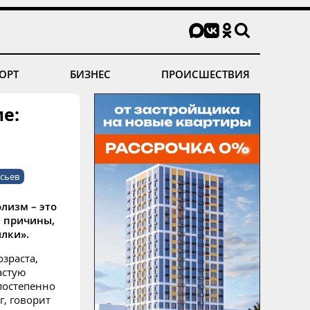
ОРТ
БИЗНЕС
ПРОИСШЕСТВИЯ
е:
сьев
лизм – это
е причины,
лки».
зраста,
астую
постепенно
, говорит