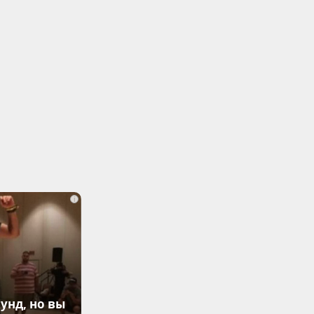
i
унд, но вы