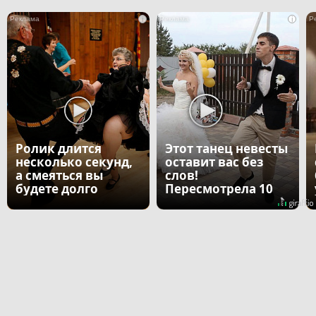
i
i
Ролик длится
Этот танец невесты
несколько секунд,
оставит вас без
а смеяться вы
слов!
будете долго
Пересмотрела 10
раз