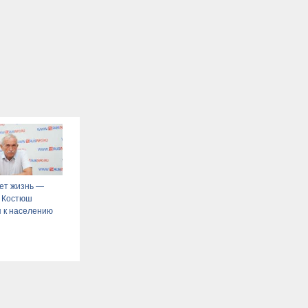
ет жизнь —
 Костюш
 к населению