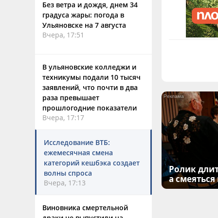
Без ветра и дождя, днем 34
градуса жары: погода в
Ульяновске на 7 августа
Вчера, 17:51
В ульяновские колледжи и
техникумы подали 10 тысяч
заявлений, что почти в два
раза превышает
прошлогодние показатели
Вчера, 17:17
Исследование ВТБ:
ежемесячная смена
категорий кешбэка создает
Ролик длит
волны спроса
а смеяться
Вчера, 17:13
Виновника смертельной
драки не выпустили на