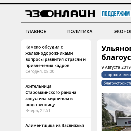
ГЛАВНОЕ
ПОЛИТИКА
ЭКОНО
Ульяно
Камеко обсудил с
железнодорожниками
благоу
вопросы развития отрасли и
привлечения кадров
9 Августа 2019
Сегодня, 08:00
спорткомплекс
благоустройст
Жительница
Старомайнского района
запустила кирпичом в
родственницу
Вчера, 22:51
Алиментщика из Засвияжья