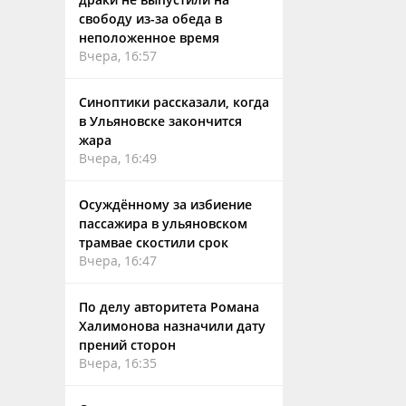
свободу из-за обеда в
неположенное время
Вчера, 16:57
Синоптики рассказали, когда
в Ульяновске закончится
жара
Вчера, 16:49
Осуждённому за избиение
пассажира в ульяновском
трамвае скостили срок
Вчера, 16:47
По делу авторитета Романа
Халимонова назначили дату
прений сторон
Вчера, 16:35