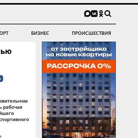
ОРТ
БИЗНЕС
ПРОИСШЕСТВИЯ
нью
в
ровительном
ь рабочая
ейшего
 спортивного
е