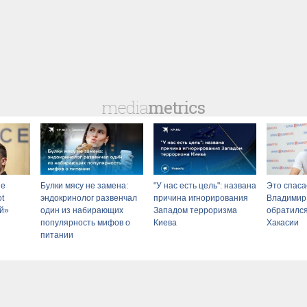
ие
Булки мясу не замена:
"У нас есть цель": названа
Это спаса
ot
эндокринолог развенчал
причина игнорирования
Владимир
й»
один из набирающих
Западом терроризма
обратился
популярность мифов о
Киева
Хакасии
питании