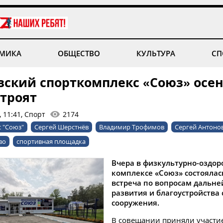
МИКА
ОБЩЕСТВО
КУЛЬТУРА
СП
вский спорткомплекс «Союз» осе
строят
, 11:41, Спорт
2174
 "Союз"
Сергей Шерстнёв
Владимир Трофимов
Сергей Антоно
во
спортивная площадка
Вчера в физкультурно-оздо
комплексе «Союз» состоялас
встреча по вопросам дальн
развития и благоустройства
сооружения.
В совещании приняли участи