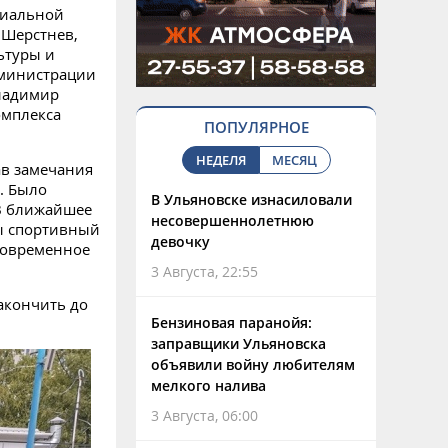
циальной
 Шерстнев,
ьтуры и
дминистрации
ладимир
омплекса
ПОПУЛЯРНОЕ
НЕДЕЛЯ
МЕСЯЦ
ав замечания
. Было
В Ульяновске изнасиловали
 В ближайшее
несовершеннолетнюю
ны спортивный
девочку
современное
3 Августа, 22:55
акончить до
Бензиновая паранойя:
заправщики Ульяновска
объявили войну любителям
мелкого налива
3 Августа, 06:00