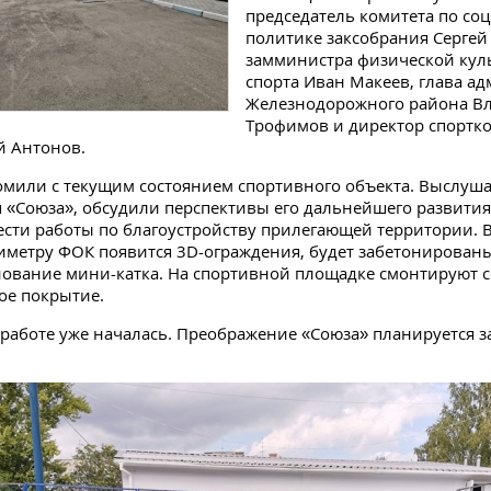
председатель комитета по со
политике заксобрания Сергей
замминистра физической кул
спорта Иван Макеев, глава а
Железнодорожного района В
Трофимов и директор спортк
й Антонов.
омили с текущим состоянием спортивного объекта. Выслуш
 «Союза», обсудили перспективы его дальнейшего развития
сти работы по благоустройству прилегающей территории.
иметру ФОК появится 3D-ограждения, будет забетонирова
нование мини-катка. На спортивной площадке смонтируют 
ое покрытие.
 работе уже началась. Преображение «Союза» планируется з