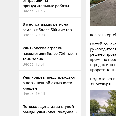
отправили на
принудительные работы
Вчера, 21:46
В многоэтажках региона
заменят более 500 лифтов
«Союз» Серге
Вчера, 20:08
Гостей ознак
Ульяновские аграрии
руководителя
намолотили более 724 тысяч
решено прове
тонн зерна
время по пер
Вчера, 19:51
городок и ос
прорезиненн
Ульяновцев предупреждают
Подготовка к
о повышенной активности
31 октября.
клещей
Вчера, 19:43
Поножовщина из-за глупой
обиды: ульяновец получил 8