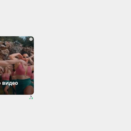
i
о видео