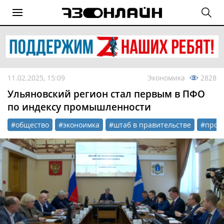
11.02.2025, 15:09
Экономика
2828
Ульяновский регион стал первым в ПФО
по индексу промышленности
#общество
#эконоимка
#штаб в правительстве
#пром