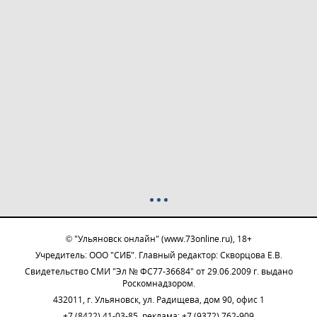
© "Ульяновск онлайн" (www.73online.ru), 18+
Учредитель: ООО "СИБ". Главный редактор: Скворцова Е.В.
Свидетельство СМИ "Эл № ФС77-36684" от 29.06.2009 г. выдано
Роскомнадзором.
432011, г. Ульяновск, ул. Радищева, дом 90, офис 1
+7 (8422) 41-03-85, реклама: +7 (9372) 762-909