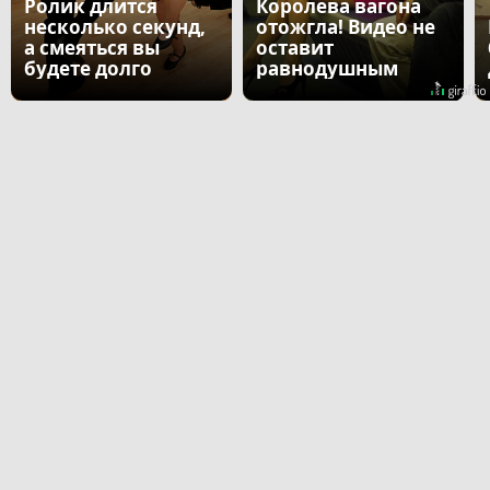
Ролик длится
Королева вагона
несколько секунд,
отожгла! Видео не
а смеяться вы
оставит
будете долго
равнодушным