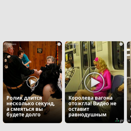
i
i
Ролик длится
Королева вагона
несколько секунд,
отожгла! Видео не
а смеяться вы
оставит
будете долго
равнодушным