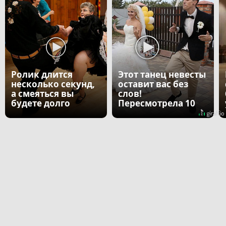
Ролик длится
Этот танец невесты
несколько секунд,
оставит вас без
а смеяться вы
слов!
будете долго
Пересмотрела 10
раз