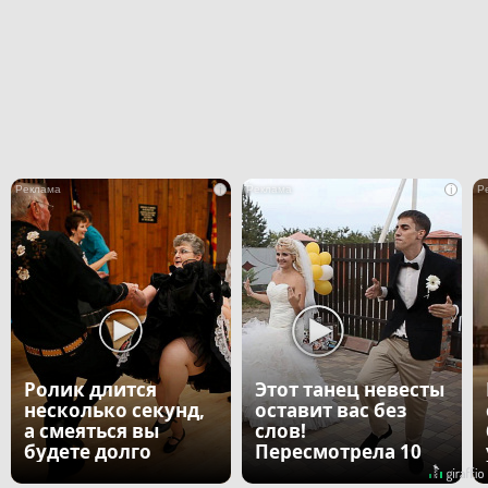
i
i
Ролик длится
Этот танец невесты
несколько секунд,
оставит вас без
а смеяться вы
слов!
будете долго
Пересмотрела 10
раз