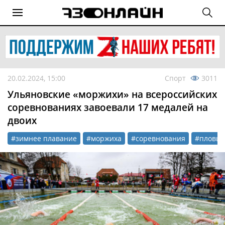
20.02.2024, 15:00
Спорт
3011
Ульяновские «моржихи» на всероссийских
соревнованиях завоевали 17 медалей на
двоих
#зимнее плавание
#моржиха
#соревнования
#пловц