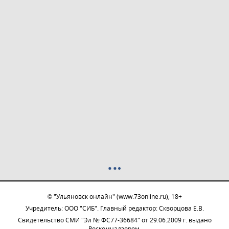
© "Ульяновск онлайн" (www.73online.ru), 18+
Учредитель: ООО "СИБ". Главный редактор: Скворцова Е.В.
Свидетельство СМИ "Эл № ФС77-36684" от 29.06.2009 г. выдано
Роскомнадзором.