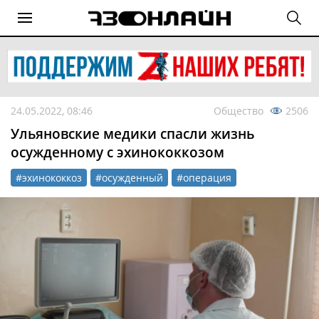
24.05.2022, 08:46
Общество
2506
Ульяновские медики спасли жизнь
осужденному с эхинококкозом
#эхинококкоз
#осужденный
#операция