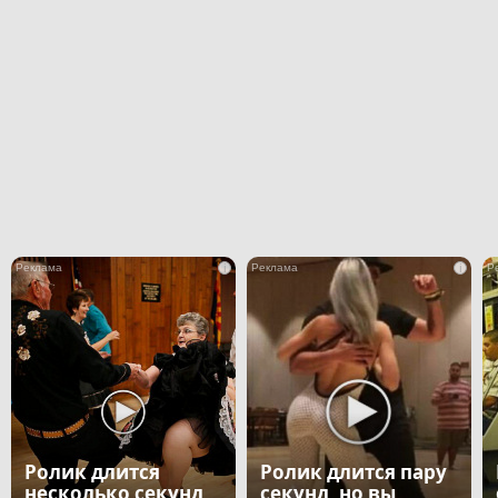
i
i
Ролик длится
Ролик длится пару
несколько секунд,
секунд, но вы