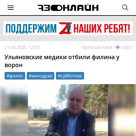
21.04.2025, 12:53
Происшествия
2263
Ульяновские медики отбили филина у
ворон
#филин
#минздрав
#субботник