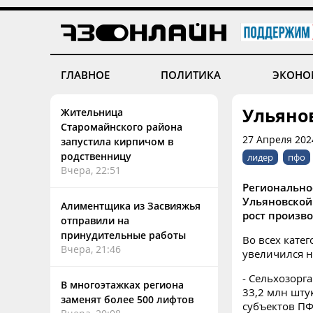
ГЛАВНОЕ
ПОЛИТИКА
ЭКОНО
Ульяно
Жительница
Старомайнского района
27 Апреля 202
запустила кирпичом в
родственницу
лидер
пфо
Вчера, 22:51
Регионально
Ульяновской 
Алиментщика из Засвияжья
рост произво
отправили на
принудительные работы
Во всех кате
Вчера, 21:46
увеличился н
- Сельхозорг
В многоэтажках региона
33,2 млн шту
заменят более 500 лифтов
субъектов ПФ