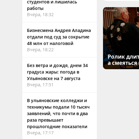
студентов и лишилась
работы
Вчера, 18:32
Бизнесмена Андрея Аладина
отдали под суд за сокрытие
48 млн от налоговой
Вчера, 18:22
Ролик длит
а смеяться
Без ветра и дождя, днем 34
градуса жары: погода в
Ульяновске на 7 августа
Вчера, 17:51
В ульяновские колледжи и
техникумы подали 10 тысяч
заявлений, что почти в два
раза превышает
прошлогодние показатели
Вчера, 17:17