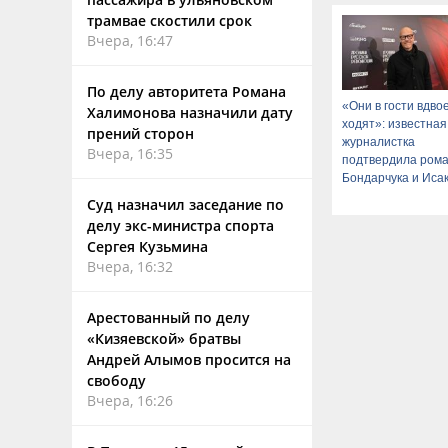
трамвае скостили срок
Вчера, 16:47
По делу авторитета Романа
«Они в гости вдво
Халимонова назначили дату
ходят»: известная
прений сторон
журналистка
Вчера, 16:35
подтвердила ром
Бондарчука и Иса
Суд назначил заседание по
делу экс-министра спорта
Сергея Кузьмина
Вчера, 16:32
Арестованный по делу
«Кизяевской» братвы
Андрей Алымов просится на
свободу
Вчера, 16:26