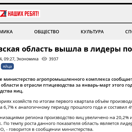
МИКА
ОБЩЕСТВО
КУЛЬТУРА
СП
вская область вышла в лидеры п
4, 09:27, Экономика
3937
яйца
е министерство агропромышленного комплекса сообщает,
области в отрасли птицеводства за январь-март этого го
дства яиц.
гориях хозяйств по итогам первого квартала объём производ
а 6,7% к аналогичному периоду прошлого года и составил 4
анизациями региона производство яиц увеличено на 20,2% и
к. По темпу роста данного показателя область является лид
О, - говорится в сообщении министерства.