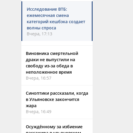
Исследование ВТБ:
ежемесячная смена
категорий кешбэка создает
волны спроса
Вчера, 17:13
Виновника смертельной
драки не выпустили на
свободу из-за обеда в
неположенное время
Вчера, 16:57
Синоптики рассказали, когда
в Ульяновске закончится
жара
Вчера, 16:49
Осуждённому за избиение
пассажира в ульяновском