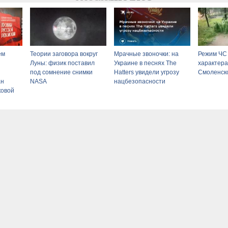
ем
Теории заговора вокруг
Мрачные звоночки: на
Режим ЧС
Луны: физик поставил
Украине в песнях The
характера
под сомнение снимки
Hatters увидели угрозу
Смоленск
ан
NASA
нацбезопасности
ковой