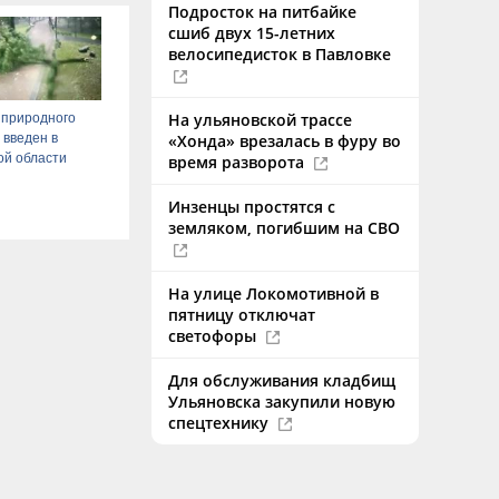
Подросток на питбайке
сшиб двух 15-летних
велосипедисток в Павловке
На ульяновской трассе
 природного
 введен в
«Хонда» врезалась в фуру во
ой области
время разворота
Инзенцы простятся с
земляком, погибшим на СВО
На улице Локомотивной в
пятницу отключат
светофоры
Для обслуживания кладбищ
Ульяновска закупили новую
спецтехнику