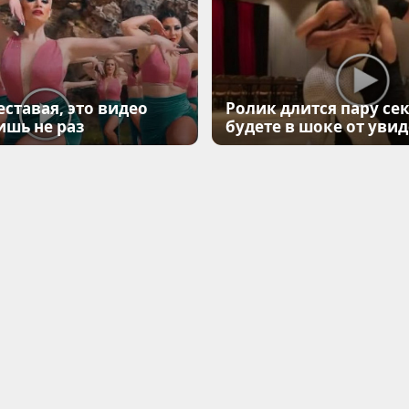
еставая, это видео
Ролик длится пару сек
ишь не раз
будете в шоке от уви