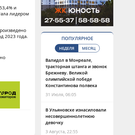
53,4% и
стала лидером
произведено
д 2023 года.
ПОПУЛЯРНОЕ
НЕДЕЛЯ
МЕСЯЦ
ано
Валидол в Монреале,
тракторная штанга и звонок
Брежневу. Великой
олимпийской победе
Константинова полвека
31 Июля, 06:05
В Ульяновске изнасиловали
несовершеннолетнюю
девочку
3 Августа, 22:55