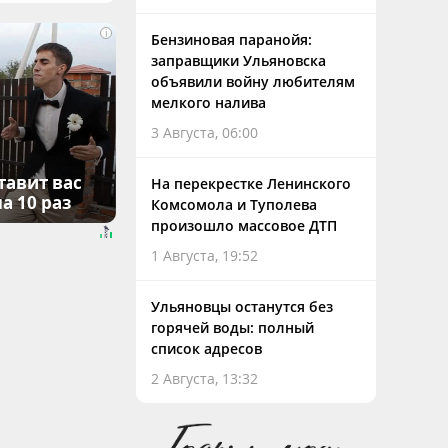
i
Бензиновая паранойя:
заправщики Ульяновска
объявили войну любителям
мелкого налива
3 Августа, 06:00
тавит вас
На перекрестке Ленинского
а 10 раз
Комсомола и Туполева
произошло массовое ДТП
1 Августа, 19:52
Ульяновцы останутся без
горячей воды: полный
список адресов
2 Августа, 13:32