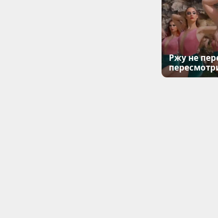
Ржу не пер
пересмотр