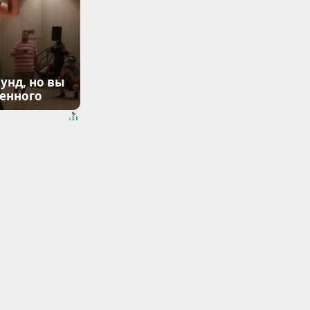
унд, но вы
денного