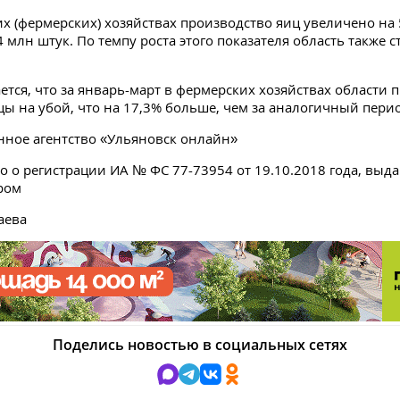
их (фермерских) хозяйствах производство яиц увеличено на 
4 млн штук. По темпу роста этого показателя область также 
ется, что за январь-март в фермерских хозяйствах области 
цы на убой, что на 17,3% больше, чем за аналогичный перио
ное агентство «Ульяновск онлайн»
о о регистрации ИА № ФС 77-73954 от 19.10.2018 года, выд
ром
аева
Поделись новостью в социальных сетях