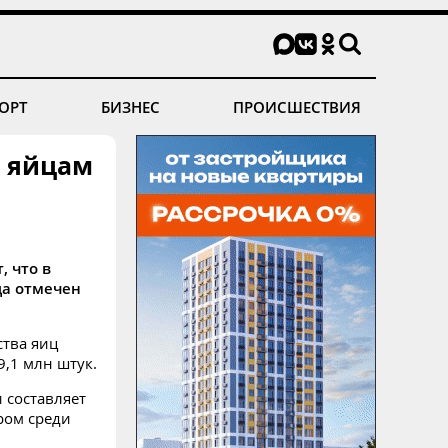
ОРТ
БИЗНЕС
ПРОИСШЕСТВИЯ
о яйцам
 что в
да отмечен
ства яиц
9,1 млн штук.
 составляет
ером среди