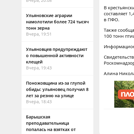
Вчера, 20:08
В крестьянск
составляет 1,
Ульяновские аграрии
в ПФО.
намолотили более 724 тысяч
тонн зерна
Также сообща
Вчера, 19:51
100 тонн пти
Информацион
Ульяновцев предупреждают
о повышенной активности
Свидетельств
клещей
Роскомнадзо
Вчера, 19:43
Алина Никол
Поножовщина из-за глупой
обиды: ульяновец получил 8
лет за резню на улице
Вчера, 18:43
Барышская
преподавательница
попалась на взятках от