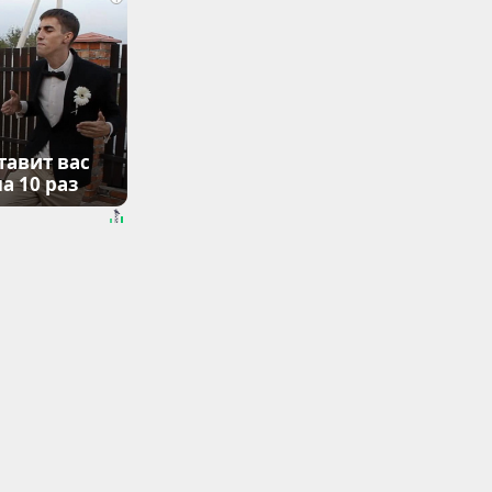
тавит вас
а 10 раз