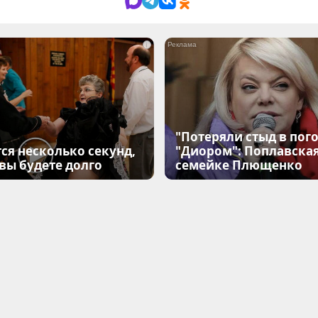
i
"Потеряли стыд в пого
ся несколько секунд,
"Диором": Поплавска
 вы будете долго
семейке Плющенко