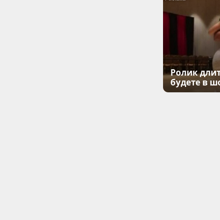
Ролик длит
будете в ш