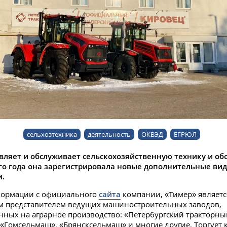
сельхозтехника
деятельность
ОКВЭД
ЕГРЮЛ
вляет и обслуживает сельскохозяйственную технику и об
ого года она зарегистрировала новые дополнительные ви
и.
формации с официального
сайта
компании, «Тимер» являетс
 представителем ведущих машиностроительных заводов,
ных на аграрное производство: «Петербургский тракторны
 «Гомсельмаш», «Брянсксельмаш» и многие другие. Торгует 