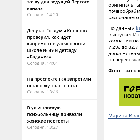
тачку для ведущей Первого
оригинальным
канала
почвообрабат
Сегодня, 14:20
располагаетс
По данным
k
Депутат Госдумы Кононов
выступает Ир
проверил, как идет
компании по 
капремонт в ульяновской
7,2%, до 82,7
школе № 49 и детсаду
дополнительн
«Радужка»
по перевозка
Сегодня, 14:01
Фото: сайт к
На проспекте Гая запретили
остановку транспорта
Сегодня, 13:46
В ульяновскую
психбольницу привезли
Марина Ива
женские портреты
Сегодня, 13:27