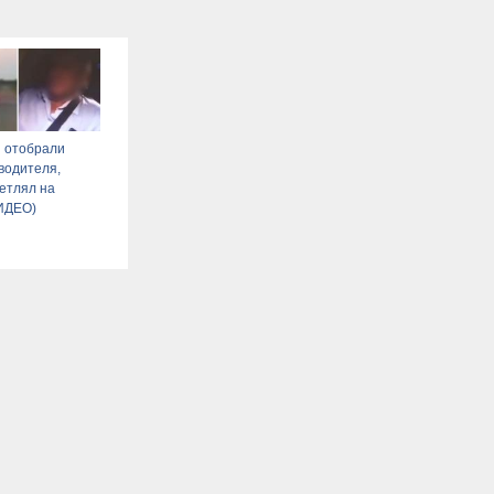
 отобрали
водителя,
етлял на
ВИДЕО)