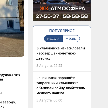
ПОПУЛЯРНОЕ
НЕДЕЛЯ
МЕСЯЦ
В Ульяновске изнасиловали
несовершеннолетнюю
девочку
3 Августа, 22:55
орудование.
Бензиновая паранойя:
ды
заправщики Ульяновска
объявили войну любителям
я
мелкого налива
3 Августа, 06:00
й завод»,
как