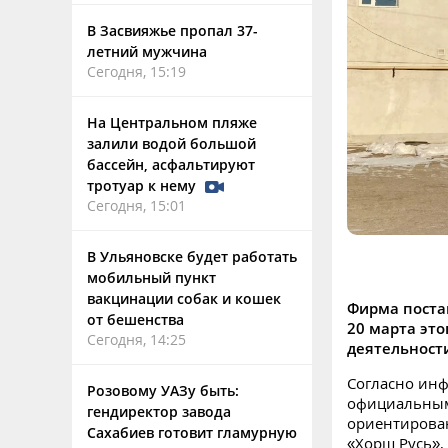
В Засвияжье пропал 37-
летний мужчина
Сегодня, 15:19
На Центральном пляже
залили водой большой
бассейн, асфальтируют
тротуар к нему
Сегодня, 15:01
В Ульяновске будет работать
мобильный пункт
вакцинации собак и кошек
Фирма поста
от бешенства
20 марта эт
Сегодня, 14:25
деятельност
Согласно ин
Розовому УАЗу быть:
официальным
гендиректор завода
ориентирован
Сахабиев готовит гламурную
«Хорш Русь»,