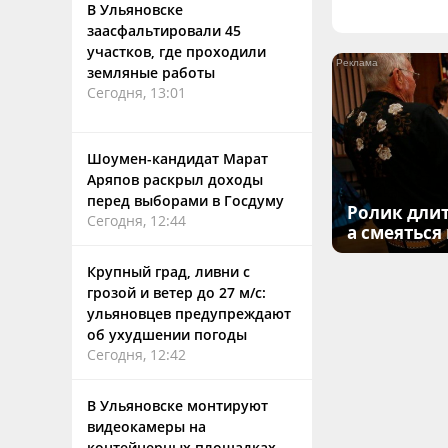
В Ульяновске
заасфальтировали 45
участков, где проходили
земляные работы
Сегодня, 13:01
Шоумен-кандидат Марат
Аряпов раскрыл доходы
перед выборами в Госдуму
Ролик длит
Сегодня, 12:44
а смеяться
Крупный град, ливни с
грозой и ветер до 27 м/с:
ульяновцев предупреждают
об ухудшении погоды
Сегодня, 12:42
В Ульяновске монтируют
видеокамеры на
контейнерных площадках