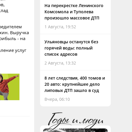
в,
На перекрестке Ленинского
клад
Комсомола и Туполева
произошло массовое ДТП
чредителем
1 Августа, 19:52
хин. Выручка
рибыль - на
Ульяновцы останутся без
горячей воды: полный
ление услуг
список адресов
2 Августа, 13:32
8 лет следствия, 400 томов и
20 авто: крупнейшее дело
липовых ДТП зашло в суд
Вчера, 06:10