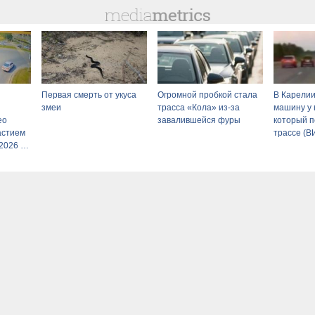
Первая смерть от укуса
Огромной пробкой стала
В Карелии
змеи
трасса «Кола» из-за
машину у 
ео
завалившейся фуры
который п
астием
трассе (
2026 –