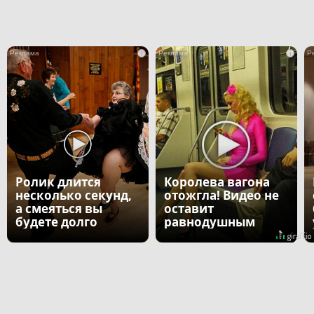
i
i
Ролик длится
Королева вагона
несколько секунд,
отожгла! Видео не
а смеяться вы
оставит
будете долго
равнодушным