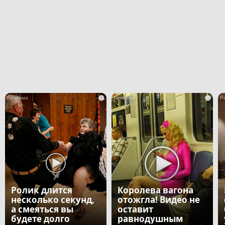
i
i
Ролик длится
Королева вагона
несколько секунд,
отожгла! Видео не
а смеяться вы
оставит
будете долго
равнодушным