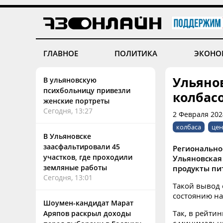
ГЛАВНОЕ
ПОЛИТИКА
ЭКОНО
Ульяно
В ульяновскую
психбольницу привезли
колбас
женские портреты
Сегодня, 13:27
2 Февраля 202
колбаса
це
В Ульяновске
заасфальтировали 45
Регионально
участков, где проходили
Ульяновская
земляные работы
продукты пи
Сегодня, 13:01
Такой вывод 
состоянию на
Шоумен-кандидат Марат
Так, в рейтин
Аряпов раскрыл доходы