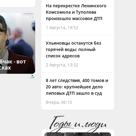
На перекрестке Ленинского
Комсомола и Туполева
i
произошло массовое ДТП
1 Августа, 19:52
Ульяновцы останутся без
горячей воды: полный
список адресов
чак - вот
2 Августа, 13:32
сках
8 лет следствия, 400 томов и
20 авто: крупнейшее дело
липовых ДТП зашло в суд
Вчера, 06:10