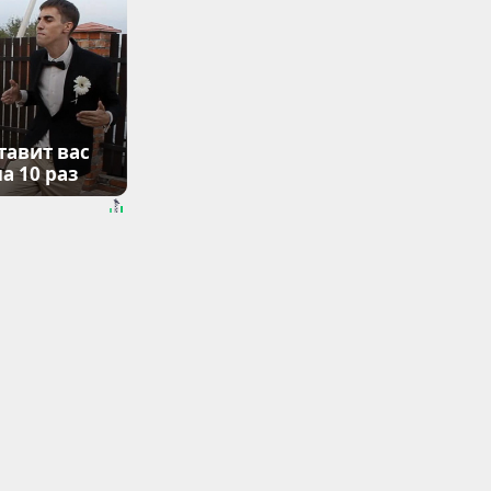
тавит вас
а 10 раз