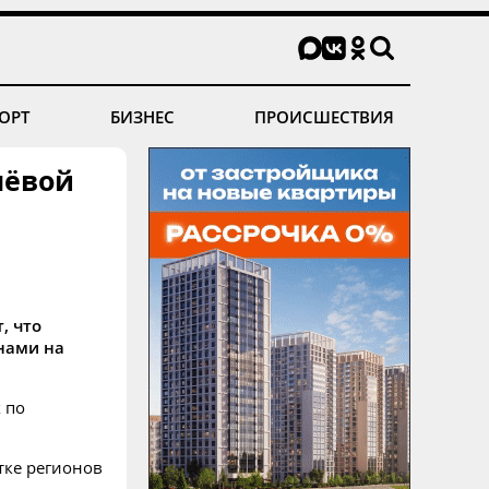
ОРТ
БИЗНЕС
ПРОИСШЕСТВИЯ
шёвой
, что
нами на
 по
ятке регионов