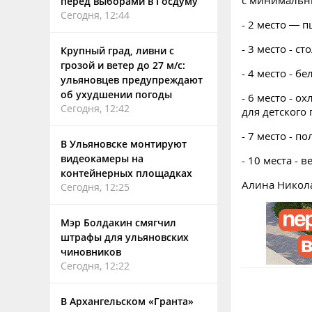
с минимальн
перед выборами в Госдуму
Сегодня, 12:44
- 2 место — 
- 3 место - ст
Крупный град, ливни с
грозой и ветер до 27 м/с:
- 4 место - б
ульяновцев предупреждают
об ухудшении погоды
- 6 место - 
Сегодня, 12:42
для детского 
- 7 место - п
В Ульяновске монтируют
видеокамеры на
- 10 места -
контейнерных площадках
Алина Никол
Сегодня, 12:25
Мэр Болдакин смягчил
штрафы для ульяновских
чиновников
Сегодня, 12:22
В Архангельском «Гранта»