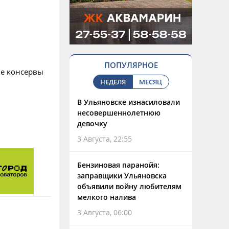
ПОПУЛЯРНОЕ
ые консервы
НЕДЕЛЯ
МЕСЯЦ
В Ульяновске изнасиловали
несовершеннолетнюю
девочку
3 Августа, 22:55
Бензиновая паранойя:
заправщики Ульяновска
объявили войну любителям
мелкого налива
3 Августа, 06:00