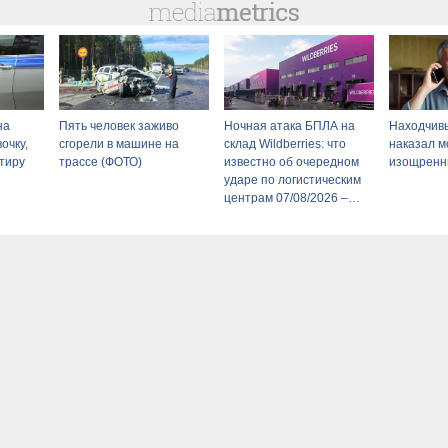
на
Пять человек заживо
Ночная атака БПЛА на
Находчив
очку,
сгорели в машине на
склад Wildberries: что
наказал 
ртиру
трассе (ФОТО)
известно об очередном
изощренн
ударе по логистическим
центрам 07/08/2026 –
Новости