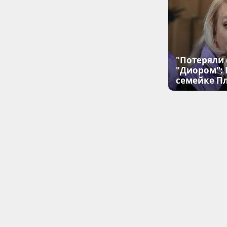
"Потеряли 
"Диором":
семейке П