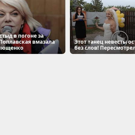
стыд в погоне за
 Поплавская вмазала
Этот танец невесты ос
лющенко
без слов! Пересмотрел