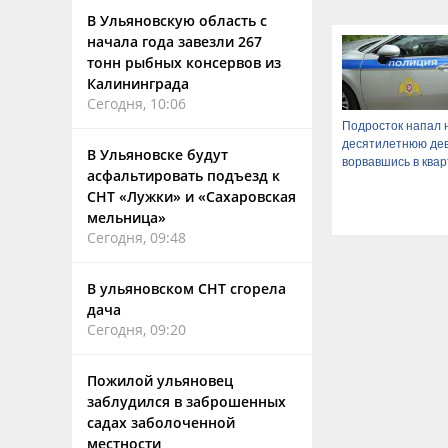
В Ульяновскую область с
начала года завезли 267
тонн рыбных консервов из
Калининграда
Сегодня, 10:06
Подросток напал 
десятилетнюю дев
В Ульяновске будут
ворвавшись в ква
асфальтировать подъезд к
СНТ «Лужки» и «Сахаровская
мельница»
Сегодня, 09:48
В ульяновском СНТ сгорела
дача
Сегодня, 09:20
Пожилой ульяновец
заблудился в заброшенных
садах заболоченной
местности