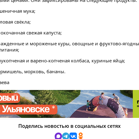
ыми ценами. Они зафиксированы на следующие продукты:
пшеничная мука;
оловая свёкла;
елокочанная свежая капуста;
охлажденные и мороженые куры, овощные и фруктово-ягодн
питания;
олукопченая и варено-копченая колбаса, куриные яйца;
 вермишель, морковь, бананы.
аева
Поделись новостью в социальных сетях