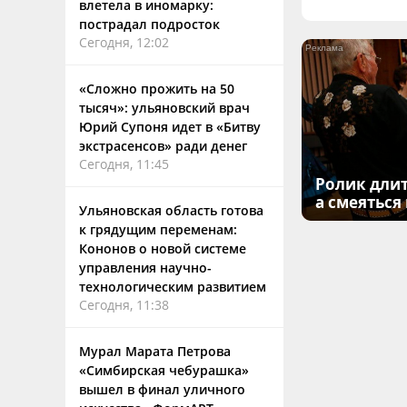
влетела в иномарку:
пострадал подросток
Сегодня, 12:02
«Сложно прожить на 50
тысяч»: ульяновский врач
Юрий Супоня идет в «Битву
экстрасенсов» ради денег
Сегодня, 11:45
Ролик длит
а смеяться
Ульяновская область готова
к грядущим переменам:
Кононов о новой системе
управления научно-
технологическим развитием
Сегодня, 11:38
Мурал Марата Петрова
«Симбирская чебурашка»
вышел в финал уличного