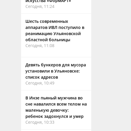
искусства «ФормАРТ»
Сегодня, 11:24
Шесть современных
аппаратов ИВЛ поступило в
реанимацию Ульяновской
областной больницы
Сегодня, 11:08
Девять бункеров для мусора
установили в Ульяновске:
список адресов
Сегодня, 10:49
В Инзе пьяный мужчина во
сне навалился всем телом на
маленькую девочку:
ребенок задохнулся и умер
Сегодня, 10:33