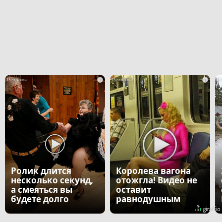
i
i
Ролик длится
Королева вагона
несколько секунд,
отожгла! Видео не
а смеяться вы
оставит
будете долго
равнодушным