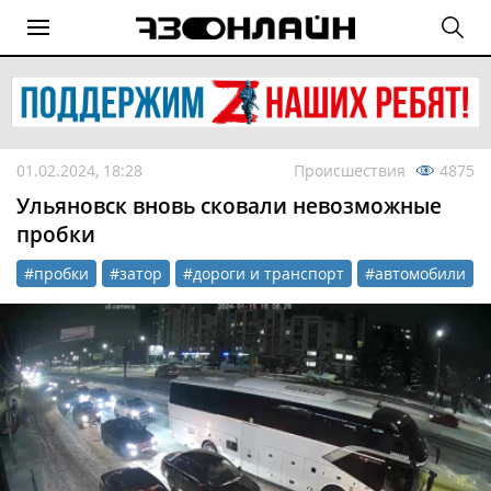
01.02.2024, 18:28
Происшествия
4875
Ульяновск вновь сковали невозможные
пробки
#пробки
#затор
#дороги и транспорт
#автомобили