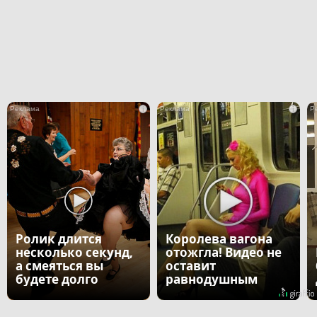
i
i
Ролик длится
Королева вагона
несколько секунд,
отожгла! Видео не
а смеяться вы
оставит
будете долго
равнодушным