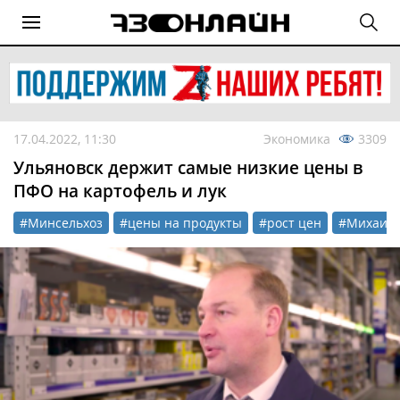
17.04.2022, 11:30
Экономика
3309
Ульяновск держит самые низкие цены в
ПФО на картофель и лук
#Минсельхоз
#цены на продукты
#рост цен
#Михаил 