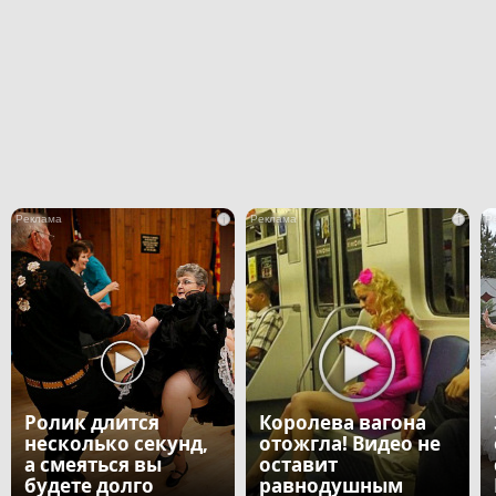
i
i
Ролик длится
Королева вагона
несколько секунд,
отожгла! Видео не
а смеяться вы
оставит
будете долго
равнодушным