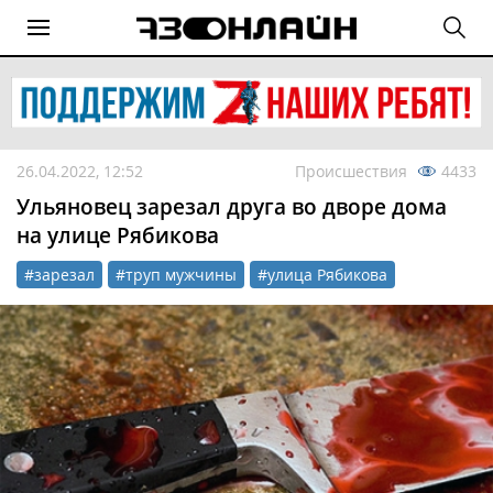
26.04.2022, 12:52
Происшествия
4433
Ульяновец зарезал друга во дворе дома
на улице Рябикова
#зарезал
#труп мужчины
#улица Рябикова