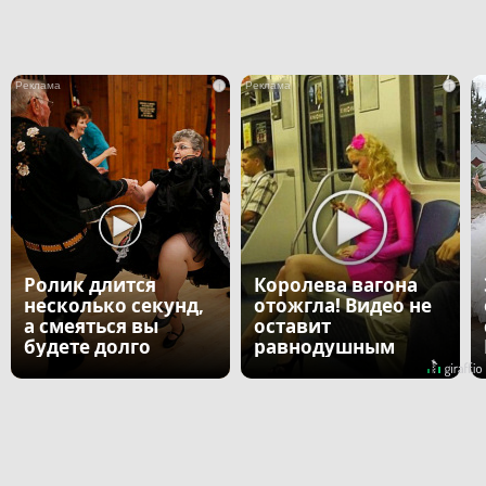
i
i
Ролик длится
Королева вагона
несколько секунд,
отожгла! Видео не
а смеяться вы
оставит
будете долго
равнодушным