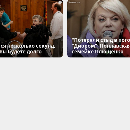
i
"Потеряли стыд в пого
ся несколько секунд,
"Диором": Поплавска
 вы будете долго
семейке Плющенко