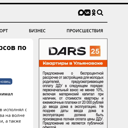
ОРТ
БИЗНЕС
ПРОИСШЕСТВИЯ
рсов по
новец
анимал
в исполнял с
ва на волне
, а также