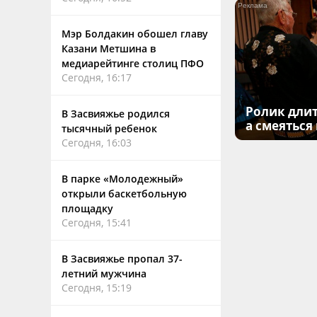
Мэр Болдакин обошел главу
Казани Метшина в
медиарейтинге столиц ПФО
Сегодня, 16:17
Ролик длит
В Засвияжье родился
а смеяться
тысячный ребенок
Сегодня, 16:03
В парке «Молодежный»
открыли баскетбольную
площадку
Сегодня, 15:41
В Засвияжье пропал 37-
летний мужчина
Сегодня, 15:19