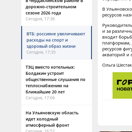
в Чердаклинском районе в
дорожно-строительном
В Ульяновск
сезоне 2026 года
ресурсов наз
Сегодня, 17:36
Руководитель
и за различн
ВТБ: россияне увеличивают
входит борьб
расходы на спорт и
платформам, 
здоровый образ жизни
ресурсов фиг
Сегодня, 17:35
акваторий и 
Ольга Шестак
ТЭЦ вместо котельных:
Болдакин устроит
общественные слушания по
теплоснабжению на
ближайшие 20 лет
Сегодня, 17:06
На Ульяновскую область
идет холодный
атмосферный фронт
Сегодня, 16:52