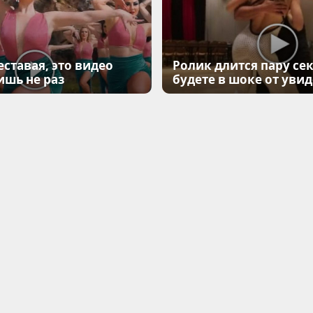
еставая, это видео
Ролик длится пару сек
ишь не раз
будете в шоке от уви