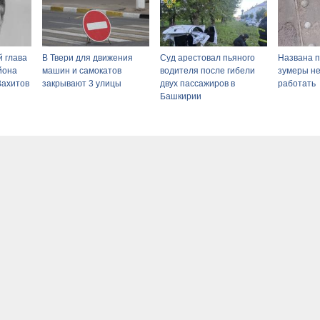
 глава
В Твери для движения
Суд арестовал пьяного
Названа п
йона
машин и самокатов
водителя после гибели
зумеры не
Вахитов
закрывают 3 улицы
двух пассажиров в
работать
Башкирии