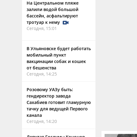
На Центральном пляже
залили водой большой
бассейн, асфальтируют
тротуар к нему
Сегодня, 15:01
В Ульяновске будет работать
мобильный пункт
вакцинации собак и кошек
от бешенства
Сегодня, 14:25
Розовому УАЗу быть:
гендиректор завода
Сахабиев готовит гламурную
тачку для ведущей Первого
канала
Сегодня, 14:20
Депутат Госдумы Кононов