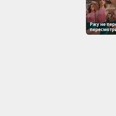
Ржу не пер
пересмотр