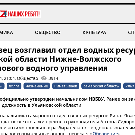
МИКА
ОБЩЕСТВО
КУЛЬТУРА
СП
вец возглавил отдел водных ресу
кой области Нижне-Волжского
нового водного управления
4, 21:04, Общество
3914
сы
волга
назначение
Ринат Яваев
самарская область
Улья
 официально утвержден начальником НВБВУ. Ранее он з
 должность в Ульяновской области.
начальника самарского отдела водных ресурсов Ринат Явае
 года, после отставки прежнего руководителя Антона Сидоро
х и антимонопольных разбирательств с водопользователями
правоохранительные органы, передает «
Обозрение
».