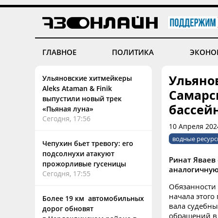
ГЛАВНОЕ
ПОЛИТИКА
ЭКОНО
Ульяно
Ульяновские хитмейкеры
Aleks Ataman & Finik
Самарс
выпустили новый трек
бассей
«Пьяная луна»
Сегодня, 17:56
10 Апреля 202
водные ресур
Чепухин бьет тревогу: его
подсолнухи атакуют
Ринат Яваев
прожорливые гусеницы
аналогичную
Сегодня, 17:55
Обязанности 
начала этого
Более 19 км автомобильных
вала судебны
дорог обновят
обращений в 