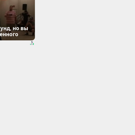
унд, но вы
денного