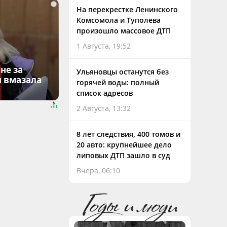
i
На перекрестке Ленинского
Комсомола и Туполева
произошло массовое ДТП
1 Августа, 19:52
не за
Ульяновцы останутся без
я вмазала
горячей воды: полный
список адресов
2 Августа, 13:32
8 лет следствия, 400 томов и
20 авто: крупнейшее дело
липовых ДТП зашло в суд
Вчера, 06:10