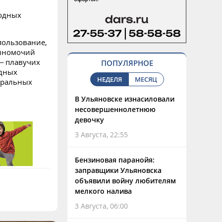
водных
пользование,
олномочий
– плавучих
ПОПУЛЯРНОЕ
одных
НЕДЕЛЯ
МЕСЯЦ
деральных
В Ульяновске изнасиловали
несовершеннолетнюю
девочку
3 Августа, 22:55
Бензиновая паранойя:
заправщики Ульяновска
объявили войну любителям
мелкого налива
3 Августа, 06:00