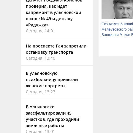
проверил, как идет
капремонт в ульяновской
школе № 49 и детсаду
Скончался бывший
«Радужка»
Мелеузовского ра
Сегодня, 14:01
Башкирии Малик 
На проспекте Гая запретили
остановку транспорта
Сегодня, 13:46
В ульяновскую
психбольницу привезли
женские портреты
Сегодня, 13:27
В Ульяновске
заасфальтировали 45
участков, где проходили
земляные работы
Сегодня, 13:01